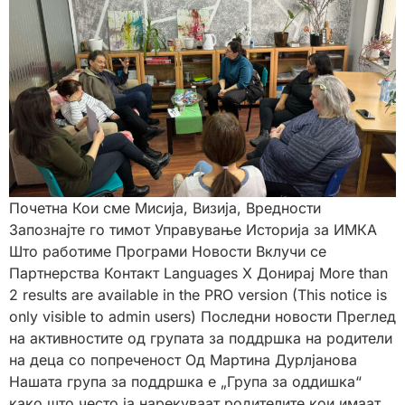
Почетна Кои сме Мисија, Визија, Вредности
Запознајте го тимот Управување Историја за ИМКА
Што работиме Програми Новости Вклучи се
Партнерства Контакт Languages X Донирај More than
2 results are available in the PRO version (This notice is
only visible to admin users) Последни новости Преглед
на активностите од групата за поддршка на родители
на деца со попреченост Од Мартина Дурлјанова
Нашата група за поддршка е „Група за оддишка“
како што често ја нарекуваат родителите кои имаат