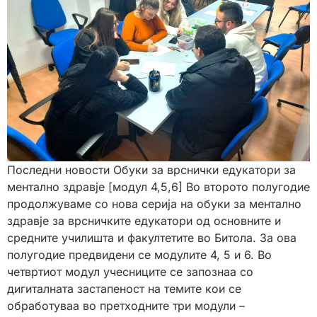
Последни новости Обуки за врснички едукатори за
ментално здравје [модул 4,5,6] Во второто полугодие
продолжуваме со нова серија на обуки за ментално
здравје за врсничките едукатори од основните и
средните училишта и факултетите во Битола. За ова
полугодие предвидени се модулите 4, 5 и 6. Во
четвртиот модул учесниците се запознаа со
дигиталната застапеност на темите кои се
обработуваа во претходните три модули –