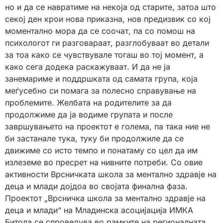
но и да се навратиме на некоја од старите, затоа што
секој ден крои нова приказна, нов предизвик со кој
моментално мора да се соочат, па со помош на
психологот ги разговараат, разглобуваат во детали
за тоа како се чувствувале тогаш во тој момент, а
како сега додека раскажуваат. И да не ја
занемариме и поддршката од самата група, која
меѓусебно си помага за полесно справување на
проблемите. Желбата на родителите за да
продолжиме да ја водиме групата и после
завршувањето на проектот е голема, па така ние не
би застанале тука, туку би продолжиле да се
движиме со исто темпо и понатаму со цел да им
излеземе во пресрет на нивните потреби. Со овие
активности Врсничката школа за ментално здравје на
деца и млади дојдоа во својата финална фаза.
Проектот „Врсничка школа за ментално здравје на
деца и млади“ на Младинска асоцијација ИМКА
Битола се спроведува во рамките на регионалната