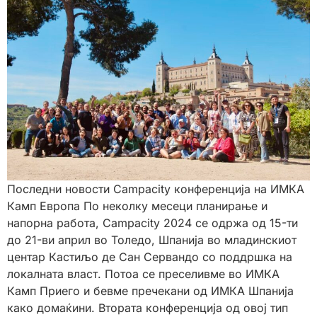
Последни новости Campacity конференција на ИМКА
Камп Европа По неколку месеци планирање и
напорна работа, Campacity 2024 се одржа од 15-ти
до 21-ви април во Толедо, Шпанија во младинскиот
центар Кастиљо де Сан Сервандо со поддршка на
локалната власт. Потоа се преселивме во ИМКА
Камп Приего и бевме пречекани од ИМКА Шпанија
како домаќини. Втората конференција од овој тип