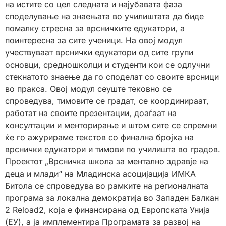
на истите со цел следната и најубавата фаза
споделување на знаењата во училиштата да биде
помалку стресна за врсничките едукатори, а
поинтересна за сите ученици. На овој модул
учествуваат врснички едукатори од сите групи
основци, средношколци и студенти кои се одлучни
стекнатото знаење да го споделат со своите врсници
во пракса. Овој модул сеуште тековно се
спроведува, тимовите се градат, се координираат,
работат на своите презентации, доаѓаат на
консултации и менторирање и штом сите се спремни
ќе го ажурираме текстов со финална бројка на
врснички едукатори и тимови по училишта во градов.
Проектот „Врсничка школа за ментално здравје на
деца и млади“ на Младинска асоцијација ИМКА
Битола се спроведува во рамките на регионалната
програма за локална демократија во Западен Балкан
2 Reload2, која е финансирана од Европската Унија
(ЕУ), а ја имплементира Програмата за развој на