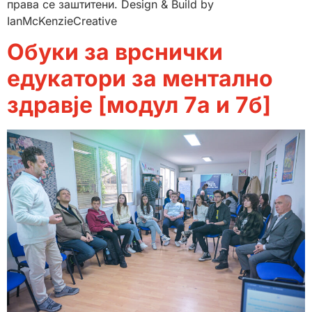
права се заштитени. Design & Build by
IanMcKenzieCreative
Обуки за врснички
едукатори за ментално
здравје [модул 7а и 7б]