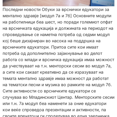
Последни новости Обуки за врснички едукатори за
ментално здравје [модул 7а и 7б] Основните модули
на работилници беа шест, но поради големиот опфат
на врсничката едукација и должината на периодот на
спроведување се наметна потреба од седми модул
кој беше дизајниран во насока на поддршка на
врсничките едукатори. Притоа сите кои имаат
потреба од дополнително зајакнување во делот
работа со млади и врсничка едукација имаа можност
да учествуваат на т.н. менторски сесии во модул 7а,
а сите кои сакаат креативно да се изразуваат на
темата ментално здравје имаа можност да работат
на тематски песни и музика во рамките на модул 7б.
Сите активности со врсничките едукатори се
случуваа во Младинскиот Центар. Менторските сесии
или т.н. 7а модул беа наменети за оние едукатори
кои веќе спроведоа презентации и активности, па
своите впечатоци ги споделуваа во една заедничка