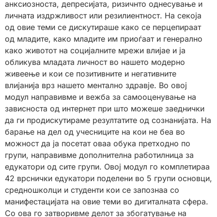
анксиозноста, депресијата, ризичнто однесување и
личната издржливост или резилиентност. На секоја
од овие теми се дискутираше како се перцепираат
од младите, како младите им приоѓаат и генерално
како животот на социјалните мрежи влијае и ја
обликува младата личност во нашето модерно
живеење и кои се позитивните и негативните
влијанија врз нашето ментално здравје. Во овој
модул направивме и вежба за самооценување на
зависноста од интернет при што можеше заеднички
да ги продискутираме резултатите од сознанијата. На
барање на дел од учесниците на кои не беа во
можност да ја посетат оваа обука претходно по
групи, направивме дополнителна работилница за
едукатори од сите групи. Овој модул го комплетираа
42 врснички едукатори поделени во 5 групи основци,
средношколци и студенти кои се запознаа со
манифестацијата на овие теми во дигиталната сфера.
Со ова го затворивме делот за збогатување на