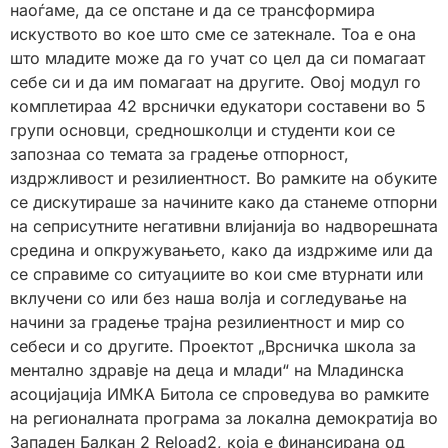
наоѓаме, да се опстане и да се трансформира
искуството во кое што сме се затекнале. Тоа е она
што младите може да го учат со цел да си помагаат
себе си и да им помагаат на другите. Овој модул го
комплетираа 42 врснички едукатори составени во 5
групи основци, средношколци и студенти кои се
запознаа со темата за градење отпорност,
издржливост и резилиентност. Во рамките на обуките
се дискутираше за начините како да станеме отпорни
на сеприсутните негативни влијанија во надворешната
средина и опкружувањето, како да издржиме или да
се справиме со ситуациите во кои сме втурнати или
вклучени со или без наша волја и согледување на
начини за градење трајна резилиентност и мир со
себеси и со другите. Проектот „Врсничка школа за
ментално здравје на деца и млади“ на Младинска
асоцијација ИМКА Битола се спроведува во рамките
на регионалната програма за локална демократија во
Западен Балкан 2 Reload2, која е финансирана од