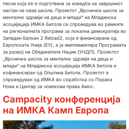
песна која ќе е подготвена за изведба на завршниот
настан на оваа школа. Проектот „Врсничка школа за
ментално здравје на деца и млади“ на Младинска
асоцијација ИМКА Битола се спроведува во рамките
на регионалната програма за локална демократија во
Западен Балкан 2 Reload2, која е финансирана од
Европската Унија (ЕУ), а ја имплементира Програмата
за развој на Обединетите Нации (УНДП). Проектот
„Врсничка школа за ментално здравје на деца и
млади“ на Младинска асоцијација ИМКА Битола е
кофинансиран од Општина Битола. Проектот е
спроведуван од ИМКА во соработка со Порака
Нова и Центар за човекови права Амос.
Campacity конференција
на ИМКА Камп Европа