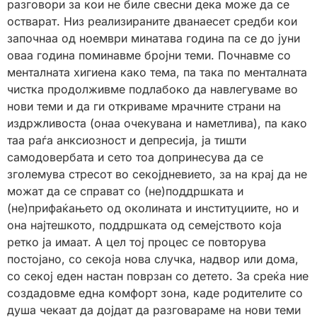
разговори за кои не биле свесни дека може да се
остварат. Низ реализираните дванаесет средби кои
започнаа од ноември минатава година па се до јуни
оваа година поминавме бројни теми. Почнавме со
менталната хигиена како тема, па така по менталната
чистка продолживме подлабоко да навлегуваме во
нови теми и да ги откриваме мрачните страни на
издржливоста (онаа очекувана и наметлива), па како
таа раѓа анксиозност и депресија, ја тишти
самодовербата и сето тоа допринесува да се
зголемува стресот во секојдневието, за на крај да не
можат да се справат со (не)поддршката и
(не)прифаќањето од околината и институциите, но и
она најтешкото, поддршката од семејството која
ретко ја имаат. А цел тој процес се повторува
постојано, со секоја нова случка, надвор или дома,
со секој еден настан поврзан со детето. За среќа ние
создадовме една комфорт зона, каде родителите со
душа чекаат да дојдат да разговараме на нови теми