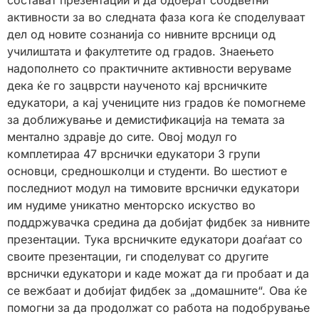
активности за во следната фаза кога ќе споделуваат
дел од новите сознанија со нивните врсници од
училиштата и факултетите од градов. Знаењето
надополнето со практичните активности веруваме
дека ќе го зацврсти наученото кај врсничките
едукатори, а кај учениците низ градов ќе помогнеме
за доближување и демистификација на темата за
ментално здравје до сите. Овој модул го
комплетираа 47 врснички едукатори 3 групи
основци, средношколци и студенти. Во шестиот е
последниот модул на тимовите врснички едукатори
им нудиме уникатно менторско искуство во
поддржувачка средина да добијат фидбек за нивните
презентации. Тука врсничките едукатори доаѓаат со
своите презентации, ги споделуват со другите
врснички едукатори и каде можат да ги пробаат и да
се вежбаат и добијат фидбек за „домашните“. Ова ќе
помогни за да продолжат со работа на подобрување