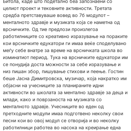
Битола, каде што подетално беа запознаени со
целиот проект и тековните активности. Третата
средба претставуваше вовед во 7б модулот –
менталното здравје и музиката која се наметна од
врсничките. Од тие предлози произлегоа
работилниците со креативно изразување на пораките
кои врсничките едукатори ги имаа веќе споделувано
меѓу себе внатре за време на врсничката школа во
изминатиот период. Тука на врсничките едукатори им
се понудија доста можности за себе изразување и
низ пишан збор, пишување стихови и пеење. Гостин
беше Јасна Димитровска, музичар, која накратко им
објасни на учесниците за планираните идни
активности во школата за ментално здравје за деца и
млади, како и поврзаноста на музиката со
менталното здравје. Учесниците во еден од
претходните модули имаа подготвено неколку свои
песни кои во овој модул се отворија и во неколку
работилници работеа во насока на креирање една