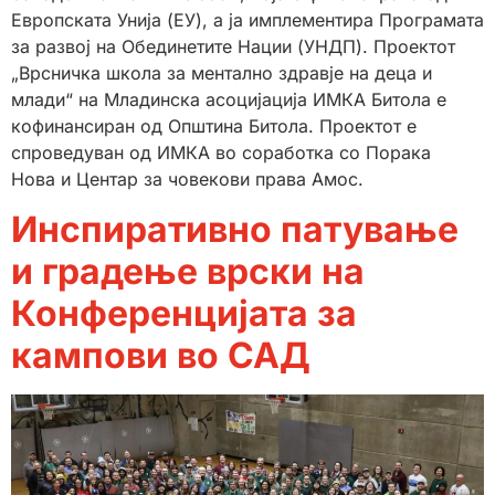
Европската Унија (ЕУ), а ја имплементира Програмата
за развој на Обединетите Нации (УНДП). Проектот
„Врсничка школа за ментално здравје на деца и
млади“ на Младинска асоцијација ИМКА Битола е
кофинансиран од Општина Битола. Проектот е
спроведуван од ИМКА во соработка со Порака
Нова и Центар за човекови права Амос.
Инспиративно патување
и градење врски на
Конференцијата за
кампови во САД