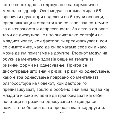
што е неопходно за одржување на хармонично
ментално здравје. Овој модул го комплетираа 58
врснички едукатори поделени во 5 групи основци,
средношколци и студенти кои се запознаа со темите
за анксиозноста и депресивноста. За секоја од овие
теми се дискутираше што значат како состојби на
младиот човек, кои фактори ги предизвикуваат, кои
се симптомите, како да си помагаме себе си и како
може да им помагаме на другите. Вториот модул на
обуки за ментално здравје беше на темата за
ризични форми на однесување. Притоа се
дискутираше што значи ризик и ризично однесување,
како е тоа однесување поврзано со менталната
благосостојба на човекот, кои фактори го
предизвикуваат, зошто е особено значајна појава кај
младите и како младите да препознаваат кај себе
почетоци на ризично однесување со цел да си
помагаат себе си и да го препознаваат кај другите.