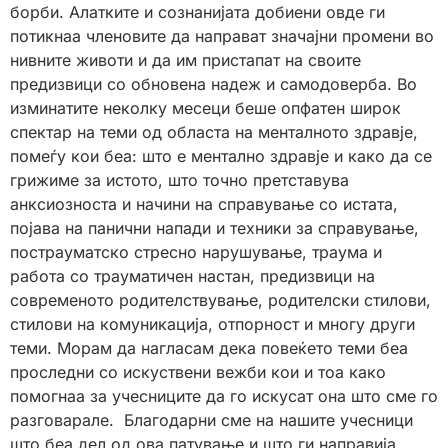
борби. Алатките и сознанијата добиени овде ги
потикнаа членовите да направат значајни промени во
нивните животи и да им пристапат на своите
предизвици со обновена надеж и самодоверба. Во
изминатите неколку месеци беше опфатен широк
спектар на теми од областа на менталното здравје,
помеѓу кои беа: што е ментално здравје и како да се
грижиме за истото, што точно претставува
анксиозноста и начини на справување со истата,
појава на панични напади и техники за справување,
пострауматско стресно нарушување, траума и
работа со трауматичен настан, предизвици на
современото родителствување, родителски стилови,
стилови на комуникација, отпорност и многу други
теми. Морам да нагласам дека повеќето теми беа
проследни со искуствени вежби кои и тоа како
помогнаа за учесниците да го искусат она што сме го
разговарале. Благодарни сме на нашите учесници
што беа дел од ова патување и што ги направија