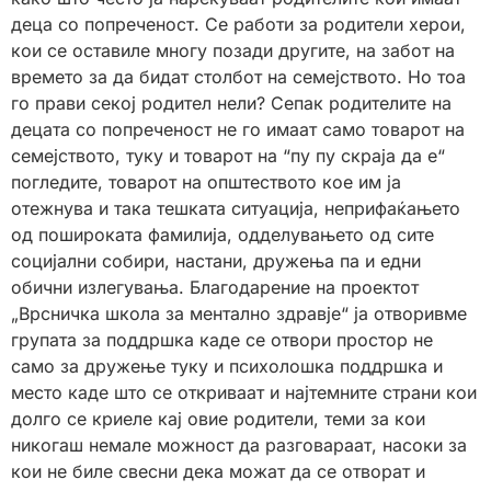
деца со попреченост. Се работи за родители херои,
кои се оставиле многу позади другите, на забот на
времето за да бидат столбот на семејството. Но тоа
го прави секој родител нели? Сепак родителите на
децата со попреченост не го имаат само товарот на
семејството, туку и товарот на “пу пу скраја да е“
погледите, товарот на општеството кое им ја
отежнува и така тешката ситуација, неприфаќањето
од пошироката фамилија, одделувањето од сите
социјални собири, настани, дружења па и едни
обични излегувања. Благодарение на проектот
„Врсничка школа за ментално здравје“ ја отворивме
групата за поддршка каде се отвори простор не
само за дружење туку и психолошка поддршка и
место каде што се откриваат и најтемните страни кои
долго се криеле кај овие родители, теми за кои
никогаш немале можност да разговараат, насоки за
кои не биле свесни дека можат да се отворат и