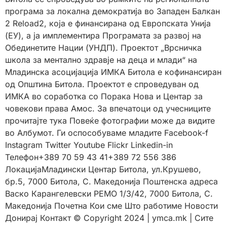
програма за локална демократија во Западен Балкан
2 Reload2, која е финансирана од Европската Унија
(ЕУ), а ја имплементира Програмата за развој на
Обединетите Нации (УНДП). Проектот „Врсничка
школа за ментално здравје на деца и млади“ на
Младинска асоцијација ИМКА Битола е кофинансиран
од Општина Битола. Проектот е спроведуван од
ИМКА во соработка со Порака Нова и Центар за
човекови права Амос. За впечатоци од учесниците
прочитајте тука Повеќе фотографии може да видите
во Албумот. Ги оспособуваме младите Facebook-f
Instagram Twitter Youtube Flickr Linkedin-in
Телефон+389 70 59 43 41+389 72 556 386
ЛокацијаМладински Центар Битола, ул.Крушево,
бр.5, 7000 Битола, С. Македонија Поштенска адреса
Васко Карангелевски РЕМО 1/3/42, 7000 Битола, С.
Македонија Почетна Кои сме Што работиме Новости
Донирај Контакт © Copyright 2024 | ymca.mk | Сите