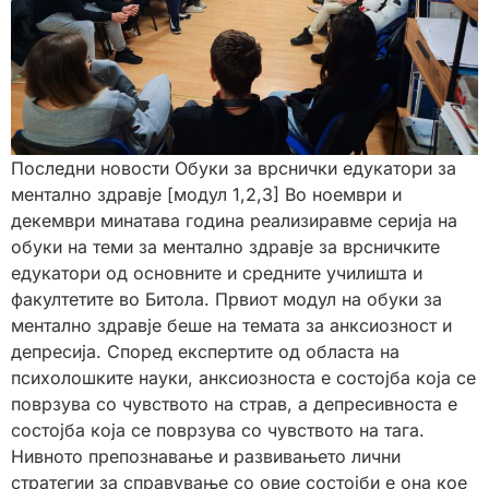
Последни новости Обуки за врснички едукатори за
ментално здравје [модул 1,2,3] Во ноември и
декември минатава година реализиравме серија на
обуки на теми за ментално здравје за врсничките
едукатори од основните и средните училишта и
факултетите во Битола. Првиот модул на обуки за
ментално здравје беше на темата за анксиозност и
депресија. Според експертите од областа на
психолошките науки, анксиозноста е состојба која се
поврзува со чувството на страв, а депресивноста е
состојба која се поврзува со чувството на тага.
Нивното препознавање и развивањето лични
стратегии за справување со овие состојби е она кое