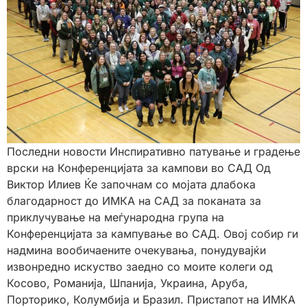
Последни новости Инспиративно патување и градење
врски на Конференцијата за кампови во САД Од
Виктор Илиев Ќе започнам со мојата длабока
благодарност до ИМКА на САД за поканата за
приклучување на меѓународна група на
Конференцијата за кампување во САД. Овој собир ги
надмина вообичаените очекувања, понудувајќи
извонредно искуство заедно со моите колеги од
Косово, Романија, Шпанија, Украина, Аруба,
Порторико, Колумбија и Бразил. Пристапот на ИМКА