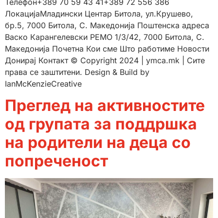
Телефон+389 70 59 43 41+389 72 556 386
ЛокацијаМладински Центар Битола, ул.Крушево,
бр.5, 7000 Битола, С. Македонија Поштенска адреса
Васко Карангелевски РЕМО 1/3/42, 7000 Битола, С.
Македонија Почетна Кои сме Што работиме Новости
Донирај Контакт © Copyright 2024 | ymca.mk | Сите
права се заштитени. Design & Build by
IanMcKenzieCreative
Преглед на активностите
од групата за поддршка
на родители на деца со
попреченост