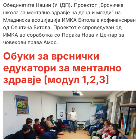
Обединетите Нации (УНДП). Проектот „Врсничка
школа за ментално здравје на деца и млади“ на
Младинска асоцијација ИМКА Битола е кофинансиран
од Општина Битола. Проектот е спроведуван од
ИМКА во соработка со Порака Нова и Центар за
човекови права Амос.
Обуки за врснички
едукатори за ментално
здравје [модул 1,2,3]