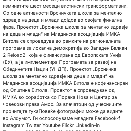
изминатите шест месеци вистински трансформативни.
Со овие активности Врсничката школа за ментално
здравје на деца и млади дојдоа во својата финална
фаза. Проектот „Врсничка школа за ментално здравје
на деца и млади“ на Младинска асоцијација ИМКА
Битола се спроведува во рамките на регионалната
програма за локална демократија во Западен Балкан
2 Reload2, која е финансирана од Европската Унија
(ЕУ), а ја имплементира Програмата за развој на
Обединетите Нации (УНДП). Проектот „Врсничка
школа за ментално здравје на деца и млади“ на
Младинска асоцијација ИМКА Битола е кофинансиран
од Општина Битола. Проектот е спроведуван од
ИМКА во соработка со Порака Нова и Центар за
човекови права Амос. За впечатоци од учесниците
прочитајте тукаПовеќе фотографии може да видите
во Албумот. Ги оспособуваме младите Facebook-f
Instagram Twitter Youtube Flickr Linkedin-in