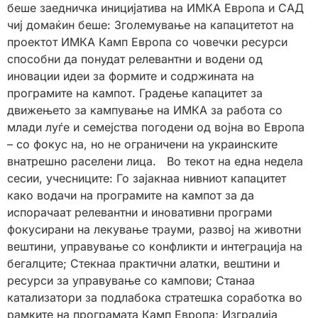
беше заедничка иницијатива на ИМКА Европа и САД
чиј домаќин беше: Зголемување на капацитетот на
проектот ИМКА Камп Европа со човечки ресурси
способни да понудат релевантни и водени од
иновации идеи за формите и содржината на
програмите на кампот. Градење капацитет за
движењето за кампување на ИМКА за работа со
млади луѓе и семејства погодени од војна во Европа
– со фокус на, но не ограничени на украинските
внатрешно раселени лица. Во текот на една недела
сесии, учесниците: Го зајакнаа нивниот капацитет
како водачи на програмите на кампот за да
испорачаат релевантни и иновативни програми
фокусирани на лекување трауми, развој на животни
вештини, управување со конфликти и интеграција на
бегалците; Стекнаа практични алатки, вештини и
ресурси за управување со кампови; Станаа
катализатори за подлабока стратешка соработка во
рамките на програмата Камп Европа; Изградија