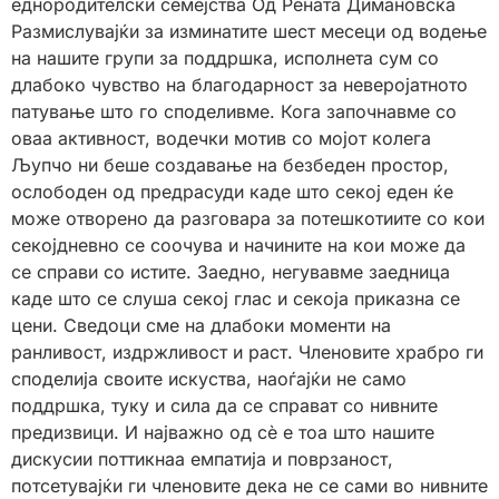
еднородителски семејства Од Рената Димановска
Размислувајќи за изминатите шест месеци од водење
на нашите групи за поддршка, исполнета сум со
длабоко чувство на благодарност за неверојатното
патување што го споделивме. Кога започнавме со
оваа активност, водечки мотив со мојот колега
Љупчо ни беше создавање на безбеден простор,
ослободен од предрасуди каде што секој еден ќе
може отворено да разговара за потешкотиите со кои
секојдневно се соочува и начините на кои може да
се справи со истите. Заедно, негувавме заедница
каде што се слуша секој глас и секоја приказна се
цени. Сведоци сме на длабоки моменти на
ранливост, издржливост и раст. Членовите храбро ги
споделија своите искуства, наоѓајќи не само
поддршка, туку и сила да се справат со нивните
предизвици. И најважно од сѐ е тоа што нашите
дискусии поттикнаа емпатија и поврзаност,
потсетувајќи ги членовите дека не се сами во нивните