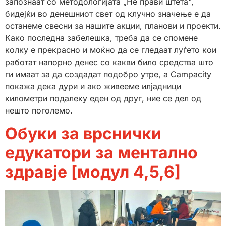
запознаат со методологијата „Не прави штета“,
бидејќи во денешниот свет од клучно значење е да
останеме свесни за нашите акции, планови и проекти.
Како последна забелешка, треба да се спомене
колку е прекрасно и моќно да се гледаат луѓето кои
работат напорно денес со какви било средства што
ги имаат за да создадат подобро утре, а Campacity
покажа дека дури и ако живееме илјадници
километри подалеку еден од друг, ние се дел од
нешто поголемо.
Обуки за врснички
едукатори за ментално
здравје [модул 4,5,6]