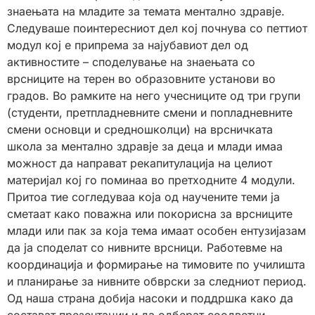
знаењата на младите за темата ментално здравје.
Следуваше поинтересниот дел кој почнува со петтиот
модул кој е припрема за најубавиот дел од
активностите – споделување на знаењата со
врсниците на терен во образовните установи во
градов. Во рамките на него учесниците од три групи
(студенти, претпладневните смени и попладневните
смени основци и средношколци) на врсничката
школа за ментално здравје за деца и млади имаа
можност да направат рекапитулација на целиот
материјал кој го поминаа во претходните 4 модули.
Притоа тие согледуваа која од научените теми ја
сметаат како поважна или покорисна за врсниците
млади или пак за која тема имаат особен ентузијазам
да ја споделат со нивните врсници. Работевме на
координација и формирање на тимовите по училишта
и планирање за нивните обврски за следниот период.
Од наша страна добија насоки и поддршка како да
состават презентации и да одберат соодветни