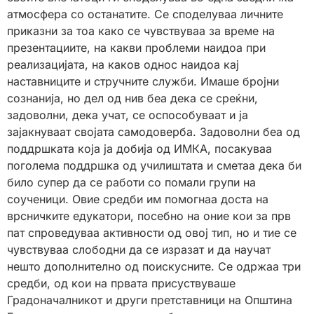
атмосфера со останатите. Се споделуваа личните
приказни за тоа како се чувствуваа за време на
презентациите, на какви проблеми наидоа при
реализацијата, на каков однос наидоа кај
наставниците и стручните служби. Имаше бројни
сознанија, но дел од нив беа дека се среќни,
задоволни, дека учат, се оспособуваат и ја
зајакнуваат својата самодоверба. Задоволни беа од
поддршката која ја добија од ИМКА, посакуваа
поголема поддршка од училиштата и сметаа дека би
било супер да се работи со помали групи на
соученици. Овие средби им помогнаа доста на
врсничките едукатори, посебно на оние кои за прв
пат спроведуваа активности од овој тип, но и тие се
чувствуваа слободни да се изразат и да научат
нешто дополнително од поискусните. Се одржаа три
средби, од кои на првата присуствуваше
Градоначалникот и други претставници на Општина