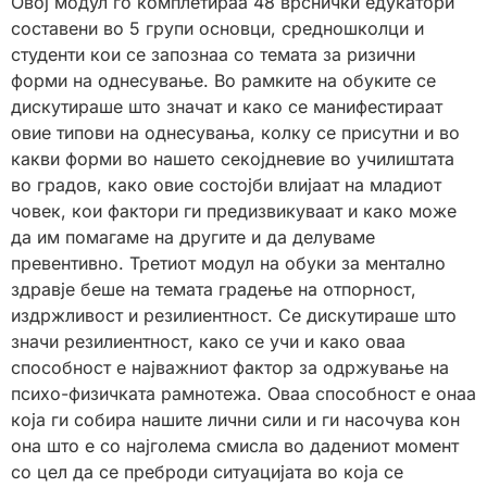
Овој модул го комплетираа 48 врснички едукатори
составени во 5 групи основци, средношколци и
студенти кои се запознаа со темата за ризични
форми на однесување. Во рамките на обуките се
дискутираше што значат и како се манифестираат
овие типови на однесувања, колку се присутни и во
какви форми во нашето секојдневие во училиштата
во градов, како овие состојби влијаат на младиот
човек, кои фактори ги предизвикуваат и како може
да им помагаме на другите и да делуваме
превентивно. Третиот модул на обуки за ментално
здравје беше на темата градење на отпорност,
издржливост и резилиентност. Се дискутираше што
значи резилиентност, како се учи и како оваа
способност е најважниот фактор за одржување на
психо-физичката рамнотежа. Оваа способност е онаа
која ги собира нашите лични сили и ги насочува кон
она што е со најголема смисла во дадениот момент
со цел да се преброди ситуацијата во која се