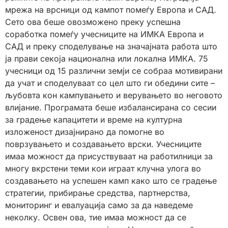
мрежа на врсници од кампот помеѓу Европа и САД.
Сето ова беше овозможено преку успешна
соработка помеѓу учесниците на ИМКА Европа и
САД и преку споделување на значајната работа што
ја прави секоја национална или локална ИМКА. 75
учесници од 15 различни земји се собраа мотивирани
да учат и споделуваат со цел што ги обедини сите –
љубовта кон кампувањето и верувањето во неговото
влијание. Програмата беше избалансирана со сесии
за градење капацитети и време на културна
изложеност дизајнирано да помогне во
поврзувањето и создавањето врски. Учесниците
имаа можност да присуствуваат на работилници за
многу вкрстени теми кои играат клучна улога во
создавањето на успешен камп како што се градење
стратегии, прибирање средства, партнерства,
мониторинг и евалуација само за да наведеме
неколку. Освен ова, тие имаа можност да се