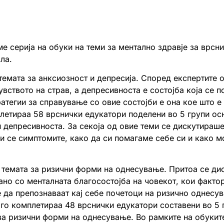
 серија на обуки на теми за ментално здравје за врсн
ла.
темата за анксиозност и депресија. Според експертите 
увството на страв, а депресивноста е состојба која се 
ратегии за справување со овие состојби е она кое што 
плетираа 58 врснички едукатори поделени во 5 групи о
и депресивноста. За секоја од овие теми се дискутираше
ои се симптомите, како да си помагаме себе си и како 
а темата за ризични форми на однесување. Притоа се ди
но со менталната благосостојба на човекот, кои факто
е да препознаваат кај себе почетоци на ризично однесу
л го комплетираа 48 врснички едукатори составени во 5 
 за ризични форми на однесување. Во рамките на обукит