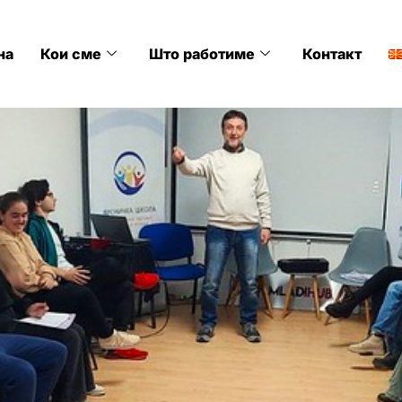
на
Кои сме
Што работиме
Контакт