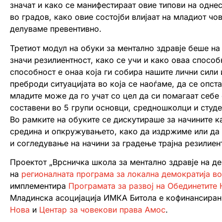
значат и како се манифестираат овие типови на одне
во градов, како овие состојби влијаат на младиот чо
делуваме превентивно.
Третиот модул на обуки за ментално здравје беше на
значи резилиентност, како се учи и како оваа спосо
способност е онаа која ги собира нашите лични сили 
преброди ситуацијата во која се наоѓаме, да се опст
младите може да го учат со цел да си помагаат себе
составени во 5 групи основци, средношколци и студе
Во рамките на обуките се дискутираше за начините к
средина и опкружувањето, како да издржиме или да с
и согледување на начини за градење трајна резилиент
Проектот „Врсничка школа за ментално здравје на д
на
регионалната програма за локална демократија во
имплементира
Програмата за развој на Обединетите
Младинска асоцијација ИМКА Битола е кофинансира
Нова
и
Центар за човекови права Амос
.