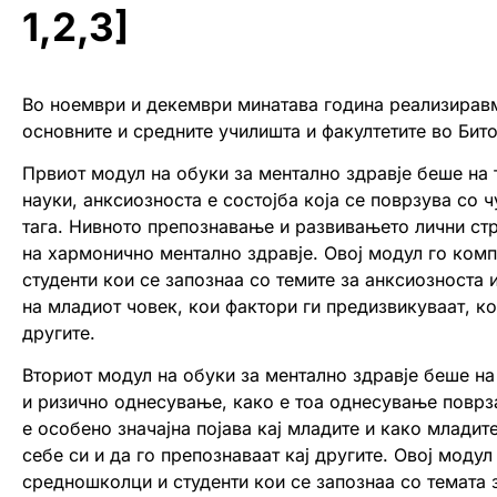
1,2,3]
Во ноември и декември минатава година реализиравме
основните и средните училишта и факултетите во Бито
Првиот модул на обуки за ментално здравје беше на 
науки, анксиозноста е состојба која се поврзува со ч
тага. Нивното препознавање и развивањето лични ст
на хармонично ментално здравје. Овој модул го ком
студенти кои се запознаа со темите за анксиозноста 
на младиот човек, кои фактори ги предизвикуваат, к
другите.
Вториот модул на обуки за ментално здравје беше н
и ризично однесување, како е тоа однесување поврза
е особено значајна појава кај младите и како младит
себе си и да го препознаваат кај другите. Овој моду
средношколци и студенти кои се запознаа со темата