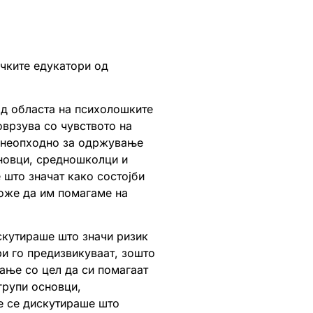
ичките едукатори од
од областа на психолошките
поврзува со чувството на
е неопходно за одржување
сновци, средношколци и
 што значат како состојби
може да им помагаме на
скутираше што значи ризик
ри го предизвикуваат, зошто
вање со цел да си помагаат
групи основци,
е се дискутираше што