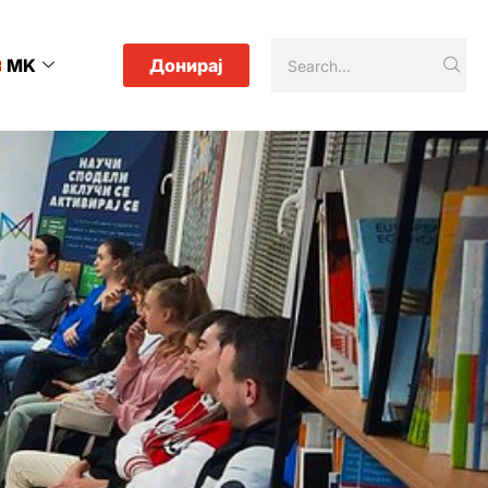
MK
Донирај