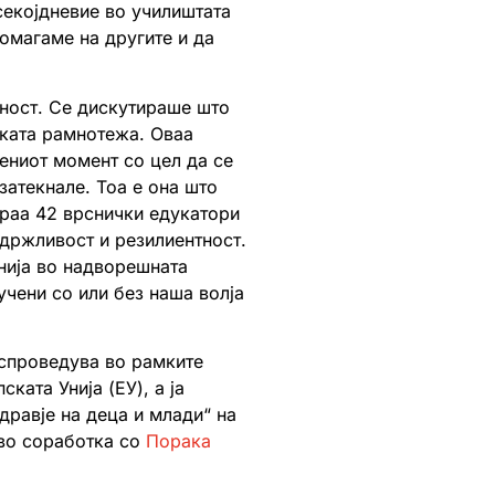
секојдневие во училиштата
помагаме на другите и да
тност. Се дискутираше што
чката рамнотежа. Оваа
дениот момент со цел да се
затекнале. Тоа е она што
ираа 42 врснички едукатори
здржливост и резилиентност.
анија во надворешната
чени со или без наша волја
 спроведува во рамките
ската Унија (ЕУ), а ја
дравје на деца и млади“ на
во соработка со
Порака