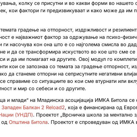
сувања, колку се присутни и во какви форми во нашето 
век, кои фактори ги предизвикуваат и како може да им 
 темата градење на отпорност, издржливост и резилиен
бност е најважниот фактор за одржување на психо-физи
и ги насочува кон она што е со најголема смисла во да
ане и да се трансформира искуството во кое што сме се 
 си и да им помагаат на другите. Овој модул го комплет
нти кои се запознаа со темата за градење отпорност, и
ако да станеме отпорни на сеприсутните негативни влиј
е справиме со ситуациите во кои сме втурнати или вклу
ност и мир со себеси и со другите.
еца и млади“ на Младинска асоцијација ИМКА Битола се
 Западен Балкан 2 Reload2
, која е финансирана од Европ
 Нации (УНДП)
. Проектот „Врсничка школа за ментално з
н од
Општина Битола
. Проектот е спроведуван од ИМКА 