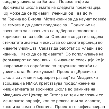
средни училишта во Битола. Повеќе инфо за
Врсничката школа имате на следната презентација.
Кој може да се пријави? Ученици од I-ва до IV-
та Година во Битола Мотивирани за да научат повеќе
за темата и да дадат придонес за Подигање на
свесноста за значењето на одбирање соодветен
кариерен пат за себе си Отворени се да ги споделат
стекнатите знаења и искуства со своите врсници во
нивните училишта Сакаат да работат со млади и во
иднина. Како да се пријавите? Со пополнување на
формуларот на овој линк. Финалната селекција ќе ја
направиме во соработка со стручните служби на
училиштата. Ве очекуваме! Проектот „Врсничка
школа за личен и кариерен развој“ на Младинска
асоцијација ИМКА претставува продолжение на
иницијативата за врсничка школа во рамките на
Младинскиот Центар во Битола на теми поврзани со
менталното здравје, кои се релевантни за младите,
како и за самата Општина. Проектот е кофинансиран