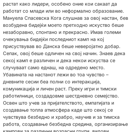
растат како лидери, особено оние кои сакаат да
работат со млади или во неформално образование.
Мануела Спасевска Кога слушнав за овој настан, бев
возбудена бидејќи моето претходно искуство беше
незаборавно, спонтано и прекрасно. Имав големи
очекувања бидејќи последниот камп на кој
присуствував во Данска беше неверојатно добар.
Сепак, овој беше одличен на свој начин. Знаев дека
секој камп е различен и дека некои искуства се
случуваат само еднаш, на одредено место.
Убавината на настанот лежи во тоа чувство –
дневните сесии беа полни со интеракција,
комуникација и личен раст. Преку игри и тимски
работилници, создадовме шестдневно семејство.
Освен што учев за пријателството, емпатијата и
создавање топла атмосфера каде што секој се
чувствува безбедно и храбро, научив и за тимска
работа, создавање безбедна средина, организирање
кампови за различни возрасни групи, видови