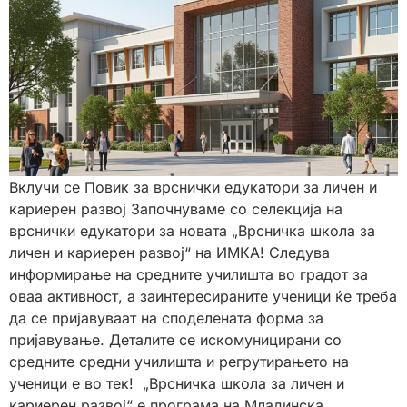
Вклучи се Повик за врснички едукатори за личен и
кариерен развој Започнуваме со селекција на
врснички едукатори за новата „Врсничка школа за
личен и кариерен развој“ на ИМКА! Следува
информирање на средните училишта во градот за
оваа активност, а заинтересираните ученици ќе треба
да се пријавуваат на споделената форма за
пријавување. Деталите се искомуницирани со
средните средни училишта и регрутирањето на
ученици е во тек! „Врсничка школа за личен и
кариерен развој“ е програма на Младинска