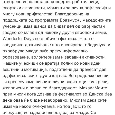
отворено исполнета со концерти, работилници,
спортски активности, моменти за лична рефлексија и
многу нови пријателства. Благодарение на
поддршката од програмата Еразмус+, македонските
учесници имаа шанса да бидат дел од овој настан
заедно со млади од неколку други европски земји.
Wonderful Days не е обичен фестивал – тоа е
заедничко доживување што инспирира, обединува и
охрабрува млади луѓе преку неформално
образование, волонтеризам и забавни активности.
Нашите учесници се вратија полни со нови идеи,
вештини и мотивација, подготвени да пренесат дел
од фестивалскиот дух и кај нас. Во продолжение ви
ги пренесуваме нивните лични впечатоци – искрени,
живописни и полни со благодарност. МихаилМоите
први мисли кога дознав за фестивалот во Данска беа
дека оваа ќе биде незаборавно. Мислам дека сите
имавме некои очекувања, но тоа јас што го
очекував, испадна реалност, рај за млади. Се