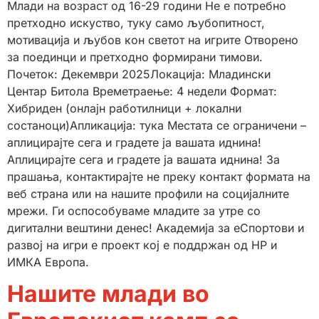
Млади на возраст од 16-29 години Не е потребно
претходно искуство, туку само љубопитност,
мотивација и љубов кон светот на игрите Отворено
за поединци и претходно формирани тимови.
Почеток: Декември 2025Локација: Младински
Центар Битола Времетраење: 4 недели Формат:
Хибриден (онлајн работилници + локални
состаноци)Апликација: тука Местата се ограничени –
аплицирајте сега и градете ја вашата иднина!
Аплицирајте сега и градете ја вашата иднина! За
прашања, контактирајте не преку контакт формата на
веб страна или на нашите профили на социјалните
мрежи. Ги оспособуваме младите за утре со
дигитални вештини денес! Академија за еСпортови и
развој на игри е проект кој е поддржан од HP и
ИМКА Европа.
Нашите млади во