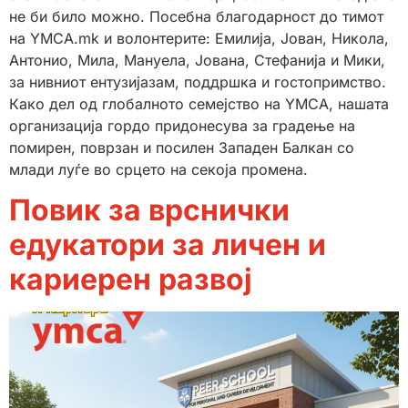
не би било можно. Посебна благодарност до тимот
на YMCA.mk и волонтерите: Емилија, Јован, Никола,
Антонио, Мила, Мануела, Јована, Стефанија и Мики,
за нивниот ентузијазам, поддршка и гостопримство.
Како дел од глобалното семејство на YMCA, нашата
организација гордо придонесува за градење на
помирен, поврзан и посилен Западен Балкан со
млади луѓе во срцето на секоја промена.
Повик за врснички
едукатори за личен и
кариерен развој