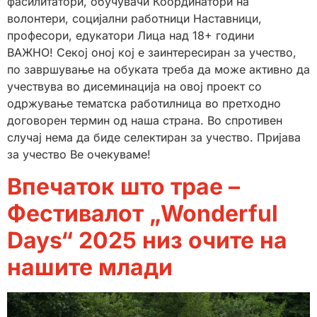
фасилитатори, обучувачи Координатори на
волонтери, социјални работници Наставници,
професори, едукатори Лица над 18+ години
ВАЖНО! Секој оној кој е заинтересиран за учество,
по завршување на обуката треба да може активно да
учествува во дисеминација на овој проект со
одржување тематска работилница во претходно
договорен термин од наша страна. Во спротивен
случај нема да биде селектиран за учество. Пријава
за учество Ве очекуваме!
Впечаток што трае –
Фестивалот „Wonderful
Days“ 2025 низ очите на
нашите млади