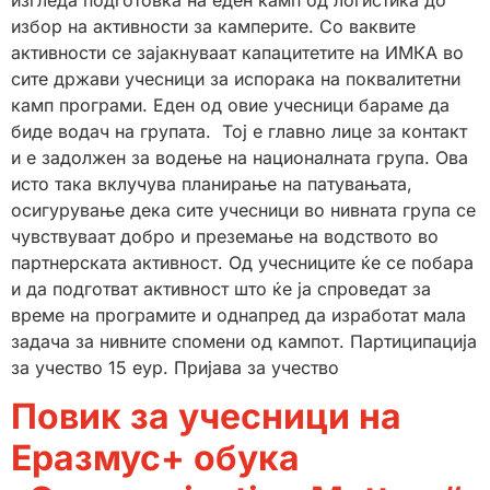
избор на активности за камперите. Со ваквите
активности се зајакнуваат капацитетите на ИМКА во
сите држави учесници за испорака на поквалитетни
камп програми. Еден од овие учесници бараме да
биде водач на групата. Тој е главно лице за контакт
и е задолжен за водење на националната група. Ова
исто така вклучува планирање на патувањата,
осигурување дека сите учесници во нивната група се
чувствуваат добро и преземање на водството во
партнерската активност. Од учесниците ќе се побара
и да подготват активност што ќе ја спроведат за
време на програмите и однапред да изработат мала
задача за нивните спомени од кампот. Партиципација
за учество 15 еур. Пријава за учество
Повик за учесници на
Eразмус+ обука