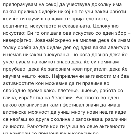
препорачувам на секој да учествува доколку има
ваква прилика бидејќи никој не те учи вакви работи
кои ќе ги научиш на кампот: пријателството,
вештините, искуството и сеќавањата. Целокупно
искуство: Би го опишала ова искуство со еден збор –
неверојатно. ЈованаИскрено не мислев дека ќе имам
толку среќа за да бидам дел од една ваква авантура
и немав никакви очекувања, но кога дознав дека ќе
учествувам на кампот знаев дека ќе си поминам
преубаво, дека ќе запознам нови пријатели, дека ќе
научам нешто ново. Најпривлечни активности ми беа
активностите кои можевме да ги правиме во
слободно време како: плетење, шиење, работа со
глина, изработка на белегзии. Учеството во еден
ваков организиран камп фестивал значи да имаш
вистинска можност да учиш многу нови нешта каде
се наоѓаш во друга околина и запознаваш различни
личности. Работите кои ги учиш во овие активности
на кампови се применливи и корисни во