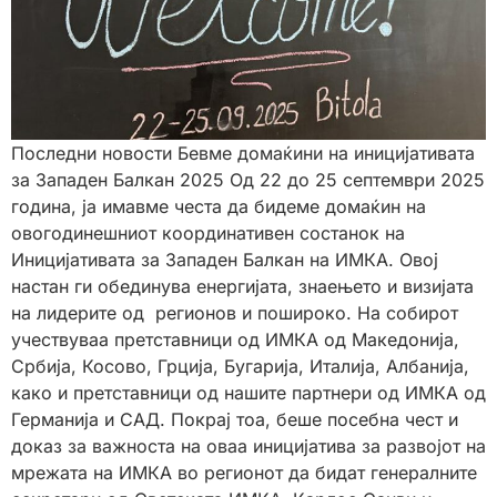
Последни новости Бевме домаќини на иницијативата
за Западен Балкан 2025 Од 22 до 25 септември 2025
година, ја имавме честа да бидеме домаќин на
овогодинешниот координативен состанок на
Иницијативата за Западен Балкан на ИМКА. Овој
настан ги обединува енергијата, знаењето и визијата
на лидерите од регионов и пошироко. На собирот
учествуваа претставници од ИМКА од Македонија,
Србија, Косово, Грција, Бугарија, Италија, Албанија,
како и претставници од нашите партнери од ИМКА од
Германија и САД. Покрај тоа, беше посебна чест и
доказ за важноста на оваа иницијатива за развојот на
мрежата на ИМКА во регионот да бидат генералните