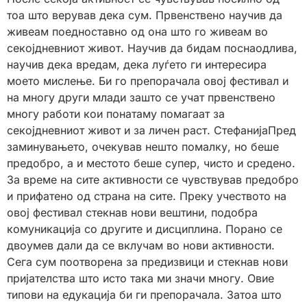
тоа што верував дека сум. Првенствено научив да
живеам поедноставно од она што го живеам во
секојдневниот живот. Научив да бидам поснаодлива,
научив дека вредам, дека луѓето ги интересира
моето мислење. Би го препорачала овој фестивал и
на многу други млади зашто се учат првенствено
многу работи кои понатаму помагаат за
секојдневниот живот и за личен раст. СтефанијаПред
заминувањето, очекував нешто помалку, но беше
предобро, а и местото беше супер, чисто и средено.
За време на сите активности се чувствував предобро
и прифатено од страна на сите. Преку учеството на
овој фестивал стекнав нови вештини, подобра
комуникација со другите и дисциплина. Порано се
двоумев дали да се вклучам во нови активности.
Сега сум поотворена за предизвици и стекнав нови
пријателства што исто така ми значи многу. Овие
типови на едукација би ги препорачала. Затоа што