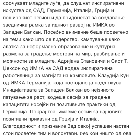
соочуваат младите луѓе, да слушнат инспиративни
искуства од САД, Германија, Италија, Грција и
поширокиот регион и да придонесат за создавање
заедничка рамка за идниот развој на ИМКА во
Западен Балкан. Посебно внимание беше посветено
на теми како што се лидерство, кампување како
алатка за неформално образование и културна
размена за градење мостови на мир, разбирање и
можности за младите. Адријана Становичи и Скот Т.
Џексон од ИМКА на САД водеа инспиративна
работилница за магијата на камповите. Клаудија Кун
од ИМКА Германија, која постојано ја поддржува
Иницијативата за Западен Балкан во нејзиното
патување за раст, водеше сесија за градење
капацитети носејќи ги позитивните практики од
Германија. Покрај тоа, имавме сесии за најновите
позитивни приказни од Грција и Италија.
Благодарност и признание Зад секој успешен настан
стои посветен тим и волонтери, без кои ништо од ова