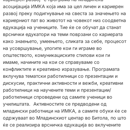
асоцијација ИМКА која има за цел личен и кариерен
развој преку подигнување на свеста за значењето на
кариерниот пат во животот на човекот низ соодветна
едукација на учениците. Тие ќе се обучат да станат
врснички едукатори на теми поврзани со кариерата
како знаењето, умеењето, сликата за себе, процесот
на усовршување, улогите кои ги играме во
општеството, комуникациските стилови кои ги
имаме, начините на кои се справуваме со
конфликтите и креативно изразување. Програмата
вклучува тематски работилници со презентации и
дискусии, практични активности и вежби, креативни
работилници на научените теми и презентации/
работилници спроведени од самите ученици во
училиштата. Активностите се предводени од
младински работници на ИМКА, а самите обуки ќе се
одржуваат во Младинскиот центар во Битола, по што
ќе се реализира врсничка едукација во вклучените