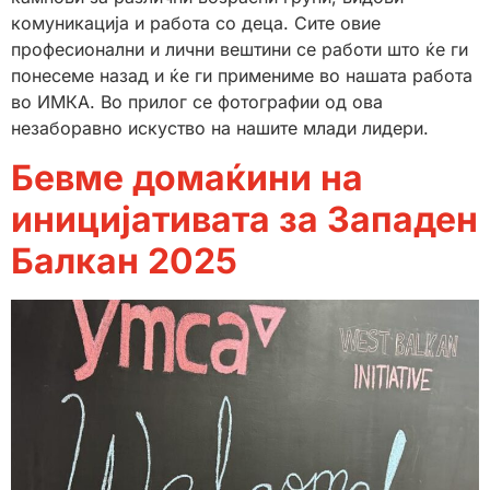
комуникација и работа со деца. Сите овие
професионални и лични вештини се работи што ќе ги
понесеме назад и ќе ги примениме во нашата работа
во ИМКА. Во прилог се фотографии од ова
незаборавно искуство на нашите млади лидери.
Бевме домаќини на
иницијативата за Западен
Балкан 2025