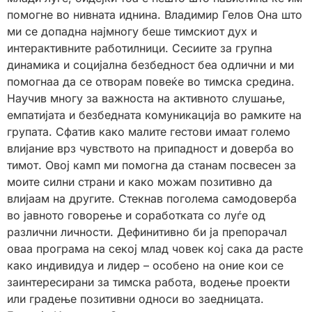
помогне во нивната иднина. Владимир Гелов Она што
ми се допадна најмногу беше тимскиот дух и
интерактивните работилници. Сесиите за групна
динамика и социјална безбедност беа одлични и ми
помогнаа да се отворам повеќе во тимска средина.
Научив многу за важноста на активното слушање,
емпатијата и безбедната комуникација во рамките на
групата. Сфатив како малите гестови имаат големо
влијание врз чувството на припадност и доверба во
тимот. Овој камп ми помогна да станам посвесен за
моите силни страни и како можам позитивно да
влијаам на другите. Стекнав поголема самодоверба
во јавното говорење и соработката со луѓе од
различни личности. Дефинитивно би ја препорачал
оваа програма на секој млад човек кој сака да расте
како индивидуа и лидер – особено на оние кои се
заинтересирани за тимска работа, водење проекти
или градење позитивни односи во заедницата.