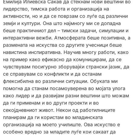
Емилија Илиевска Сакав да стекнам нови вештини во
лидерство, тимска работа и организација на
активности, но и да се поврзам со луѓе од различни
земји и култури. Она што најмногу ми се допадна
беше практичниот дел – тимски задачи, симулации и
интерактивни вежби. Атмосферата беше позитивна, а
размената на искуства со другите учесници беше
навистина инспиративна. Научив многу работи, како
на пример како ефикасно да комуницирам, да се
чувствувам посигурно зборувајќи странски јазик, да
се справувам со конфликти и да останам
флексибилна во различни ситуации. Обуката ми
помогна да станам посамоуверена во мојата улога
како лидер и да развијам разни вештини што можам
да ги применам и во други проекти и во
секојдневниот живот. Некои од работилниците
планирам да ги користам во младинската
организација на моето училиште. Ова искуство е
особено вредно за младите луѓе кои сакаат да