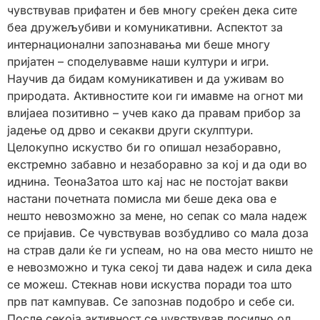
чувствував прифатен и бев многу среќен дека сите
беа дружељубиви и комуникативни. Аспектот за
интернационални запознавања ми беше многу
пријатен – споделувавме наши култури и игри.
Научив да бидам комуникативен и да уживам во
природата. Активностите кои ги имавме на огнот ми
влијаеа позитивно – учев како да правам прибор за
јадење од дрво и секакви други скулптури.
Целокупно искуство би го опишал незаборавно,
екстремно забавно и незаборавно за кој и да оди во
иднина. ТеонаЗатоа што кај нас не постојат вакви
настани почетната помисла ми беше дека ова е
нешто невозможно за мене, но сепак со мала надеж
се пријавив. Се чувствував возбудливо со мала доза
на страв дали ќе ги успеам, но на ова место ништо не
е невозможно и тука секој ти дава надеж и сила дека
се можеш. Стекнав нови искуства поради тоа што
прв пат кампував. Се запознав подобро и себе си.
После секоја активност се чувствував посилно од