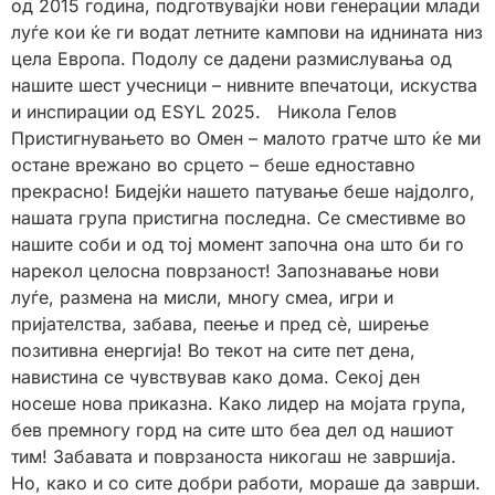
од 2015 година, подготвувајќи нови генерации млади
луѓе кои ќе ги водат летните кампови на иднината низ
цела Европа. Подолу се дадени размислувања од
нашите шест учесници – нивните впечатоци, искуства
и инспирации од ESYL 2025. Никола Гелов
Пристигнувањето во Омен – малото гратче што ќе ми
остане врежано во срцето – беше едноставно
прекрасно! Бидејќи нашето патување беше најдолго,
нашата група пристигна последна. Се сместивме во
нашите соби и од тој момент започна она што би го
нарекол целосна поврзаност! Запознавање нови
луѓе, размена на мисли, многу смеа, игри и
пријателства, забава, пеење и пред сè, ширење
позитивна енергија! Во текот на сите пет дена,
навистина се чувствував како дома. Секој ден
носеше нова приказна. Како лидер на мојата група,
бев премногу горд на сите што беа дел од нашиот
тим! Забавата и поврзаноста никогаш не завршија.
Но, како и со сите добри работи, мораше да заврши.