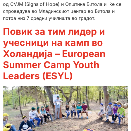
од CVJM (Signs of Hope) и Општина Битола и ќе се
спроведува во Младинскиот центар во Битола и
потоа низ 7 средни училишта во градот.
Повик за тим лидер и
учесници на камп во
Холандија – European
Summer Camp Youth
Leaders (ESYL)