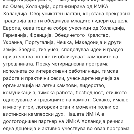
во Омен, Холандија, организирана од ИМКА
Холандија. Овој уникатен настан, кој стана прекрасна
традиција што ги обединува младите лидери од цела
Европа, оваа година собра учесници од Холандија,
Германија, Франција, Обединетото Кралство,
Украина, Португалија, Чешка, Македонија и други
земји. Заедно, тие учеа, споделуваа идеи и градеа
пријателства што ќе ги обликуваат камповите на
утрешнината. Преку четиридневна програма
исполнета со интерактивни работилници, тимска
работа и практични сесии, учесниците научија за
организација на летни кампови, лидерство,
комуникација, тимска работа, безбедност, етичкото
однесување и традициите на кампот. Секако, имаше
и многу игри, логорски оган и моменти полни со
вистински камперски дух. Нашата ИМКА е
долгогодишен партнер на ИМКА Холандија речиси
една деценија и активно учествува во оваа програма