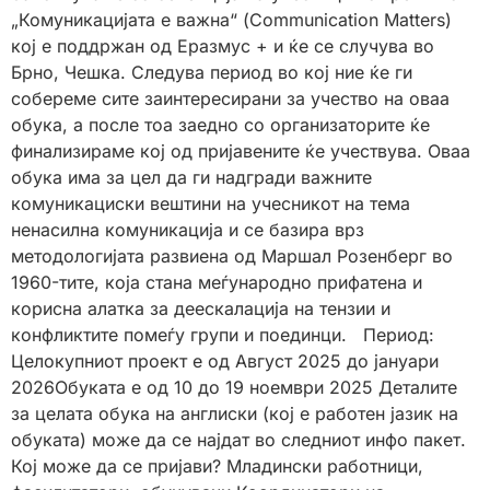
„Комуникацијата е важна“ (Communication Matters)
кој е поддржан од Еразмус + и ќе се случува во
Брно, Чешка. Следува период во кој ние ќе ги
собереме сите заинтересирани за учество на оваа
обука, а после тоа заедно со организаторите ќе
финализираме кој од пријавените ќе учествува. Оваа
обука има за цел да ги надгради важните
комуникациски вештини на учесникот на тема
ненасилна комуникација и се базира врз
методологијата развиена од Маршал Розенберг во
1960-тите, која стана меѓународно прифатена и
корисна алатка за деескалација на тензии и
конфликтите помеѓу групи и поединци. Период:
Целокупниот проект е од Август 2025 до јануари
2026Обуката е од 10 до 19 ноември 2025 Деталите
за целата обука на англиски (кој е работен јазик на
обуката) може да се најдат во следниот инфо пакет.
Кој може да се пријави? Mладински работници,