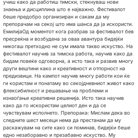
учиш како да работиш тимски, стекнуваш нови
знаења и дисциплина што е најважно. Фестивалот
беше предобро организиран и сакам да му
препорачам на секој што има шанса да ја искористи.
ЕмилијаОд моментот кога разбрав за фестивалот бев
пресреќна и возбудена за оваа авантура бидејќи
никогаш претходно не сум имала такво искуство. На
фестивалот научив за тимска работа, научив како да
бидам повеќе одговорна, а исто така и развив многу
други вештини како и креативност и отпорност на
предизвици. На кампот научив многу работи кои ќе
ги користам и понатаму во секојдневниот живот како
флексибилност и решавање на проблеми и
изнаоѓање креативни решенија. Исто така научив
како да го искористам целиот ден и да се
чувствувам исполнето. Препорака: Мислам дека во
следните шест месеци нема да престанам да му
раскажувам на сите како си поминав, бидејќи беше
едно незаборавно и презабавно искуство. Му