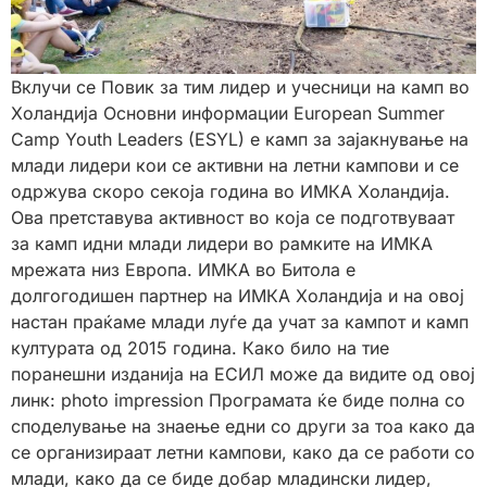
Вклучи се Повик за тим лидер и учесници на камп во
Холандија Основни информации European Summer
Camp Youth Leaders (ESYL) е камп за зајакнување на
млади лидери кои се активни на летни кампови и се
одржува скоро секоја година во ИМКА Холандија.
Ова претставува активност во која се подготвуваат
за камп идни млади лидери во рамките на ИМКА
мрежата низ Европа. ИМКА во Битола е
долгогодишен партнер на ИМКА Холандија и на овој
настан праќаме млади луѓе да учат за кампот и камп
културата од 2015 година. Како било на тие
поранешни изданија на ЕСИЛ може да видите од овој
линк: photo impression Програмата ќе биде полна со
споделување на знаење едни со други за тоа како да
се организираат летни кампови, како да се работи со
млади, како да се биде добар младински лидер,