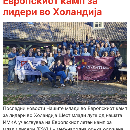
Европскиот камп за
лидери во Холандија
Последни новости Нашите млади во Европскиот камп
за лидери во Холандија Шест млади луѓе од нашата
ИМКА учествуваа на Европскиот летен камп за
млади лидери (ESYL) – меѓународна обука одржана