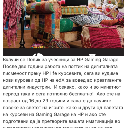
Вклучи се Повик за учесници за HP Gaming Garage
После две години работа на поттик на дигиталната
писменост преку HP life курсевите, сега ви нудиме
нови курсеви од HP на edX за вовед во креативните
дигитални индустрии. И секако, како и во минатиот
период така и сега потполно бесплатно! Ако сте на
возраст од 16 до 29 години и сакате да научите
повеќе за светот на игрите, како и други од палетата
на курсеви на Gaming Garage на HP и ако сте
подготвени да ја претворите вашата имагинација во
интерактивни авантури придружете ни се на ова