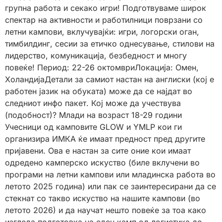
групна работа и секако игри! Подготвуваме широк
спектар на активности и работилници поврзани со
летни кампови, вклучувајќи: игри, логорски оган,
тимбилдинг, сесии за етичко однесување, стилови на
лидерство, комуникација, безбедност и многу
повеќе! Период: 22-26 октомвриЛокација: Омен,
ХоландијаДетали за самиот настан на англиски (кој е
работен јазик на обуката) може да се најдат во
следниот инфо пакет. Кој може да учествува
(подобност)? Млади на возраст 18-29 години
Учесници од камповите GLOW и YMLP кои ги
организира ИМКА ќе имаат предност пред другите
пријавени. Ова е настан за сите оние кои имаат
одредено камперско искуство (биле вклучени во
програми на летни кампови или младинска работа во
летото 2025 година) или пак се заинтересирани да се
стекнат со такво искуство на нашите кампови (во
летото 2026) и да научат нешто повеќе за тоа како
изгледа подготовка на еден камп од логистика до