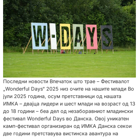
Последни новости Впечаток што трае – Фестивалот
„Wonderful Days“ 2025 низ очите на нашите млади Во
јули 2025 година, осум претставници од нашата
ИМКА – двајца лидери и шест млади на возраст од 13
до 18 години – беа дел од незаборавниот младински
фестивал Wonderful Days во Данска. Овој уникатен
камп-фестивал организиран од ИМКА Данска секои
две години претставува вистинска авантура на