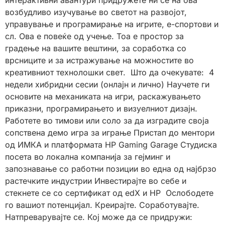
возбудливо изучување во светот на развојот,
управување и програмирање на игрите, е-спортови и
сл. Ова е повеќе од учење. Тоа е простор за
градење на вашите вештини, за соработка со
врсниците и за истражување на можностите во
креативниот технолошки свет. Што да очекувате: 4
недели хибридни сесии (онлајн и лично) Научете ги
основите на механиката на игри, раскажувањето
приказни, програмирањето и визуелниот дизајн.
Работете во тимови или соло за да изградите своја
сопствена демо игра за играње Пристап до ментори
од ИМКА и платформата HP Gaming Garage Студиска
посета во локална компанија за гејминг и
запознавање со работни позиции во една од најбрзо
растечките индустрии Инвестирајте во себе и
стекнете се со сертификат од edX и HP Ослободете
го вашиот потенцијал. Креирајте. Соработувајте.
Натпреварувајте се. Кој може да се придружи: