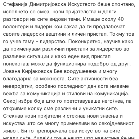
Стефанија Димитријовска Искуството беше спонтано,
исполнето со смеа, нови пријателства и долги
разговори на сите видови теми. Имаше околу 40
волонтери и лидери кои сакаа да ги продлабочат
своите лидерски вештини и личен пристап. Токму тоа
го учев таму – лидерство. Поконкретно, научив како
да применувам различни пристапи за лидерство во
различни ситуации и како еден вид пристап
понекогаш може да функционира подобро од друг.
Јована Кирјаковска Бев воодушевена и многу
благодарна за можноста. Сите активности беа
неверојатни, особено последниот ден кога имавме
вежба за комуникација и стилови на комуникација.
Секој избра боја што го претставуваше него/неа, па
откривме колку сме различни и уникатни сите.
Стекнав нови пријатели и стекнав нови знаења и
искуства што се многу применливи во секојдневниот
живот. Би го препорачала ова искуство на сите
млади луѓе, бидејќи тоа е нешто што навистина ќе им