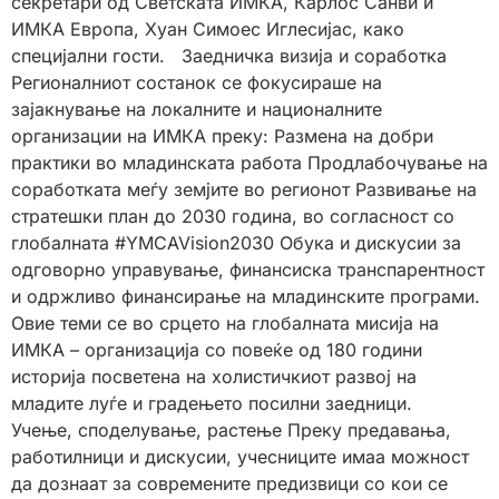
секретари од Светската ИМКА, Карлос Санви и
ИМКА Европа, Хуан Симоес Иглесијас, како
специјални гости. Заедничка визија и соработка
Регионалниот состанок се фокусираше на
зајакнување на локалните и националните
организации на ИМКА преку: Размена на добри
практики во младинската работа Продлабочување на
соработката меѓу земјите во регионот Развивање на
стратешки план до 2030 година, во согласност со
глобалната #YMCAVision2030 Обука и дискусии за
одговорно управување, финансиска транспарентност
и одржливо финансирање на младинските програми.
Овие теми се во срцето на глобалната мисија на
ИМКА – организација со повеќе од 180 години
историја посветена на холистичкиот развој на
младите луѓе и градењето посилни заедници.
Учење, споделување, растење Преку предавања,
работилници и дискусии, учесниците имаа можност
да дознаат за современите предизвици со кои се