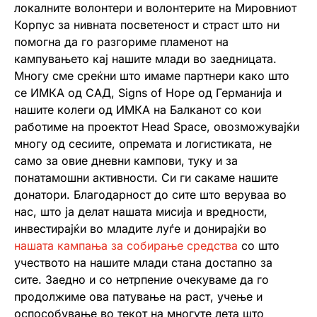
локалните волонтери и волонтерите на Мировниот
Корпус за нивната посветеност и страст што ни
помогна да го разгориме пламенот на
кампувањето кај нашите млади во заедницата.
Многу сме среќни што имаме партнери како што
се ИМКА од САД, Signs of Hope од Германија и
нашите колеги од ИМКА на Балканот со кои
работиме на проектот Head Space, овозможувајќи
многу од сесиите, опремата и логистиката, не
само за овие дневни кампови, туку и за
понатамошни активности. Си ги сакаме нашите
донатори. Благодарност до сите што веруваа во
нас, што ја делат нашата мисија и вредности,
инвестирајќи во младите луѓе и донирајќи во
нашата кампања за собирање средства
со што
учеството на нашите млади стана достапно за
сите. Заедно и со нетрпение очекуваме да го
продолжиме ова патување на раст, учење и
оспособување во текот на многуте лета што