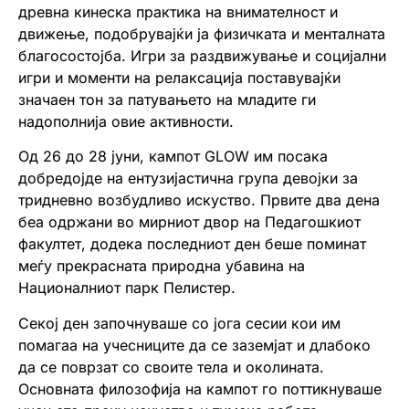
древна кинеска практика на внимателност и
движење, подобрувајќи ја физичката и менталната
благосостојба. Игри за раздвижување и социјални
игри и моменти на релаксација поставувајќи
значаен тон за патувањето на младите ги
надополнија овие активности.
Од 26 до 28 јуни, кампот GLOW им посака
добредојде на ентузијастична група девојки за
тридневно возбудливо искуство. Првите два дена
беа одржани во мирниот двор на Педагошкиот
факултет, додека последниот ден беше поминат
меѓу прекрасната природна убавина на
Националниот парк Пелистер.
Секој ден започнуваше со јога сесии кои им
помагаа на учесниците да се заземјат и длабоко
да се поврзат со своите тела и околината.
Основната филозофија на кампот го поттикнуваше