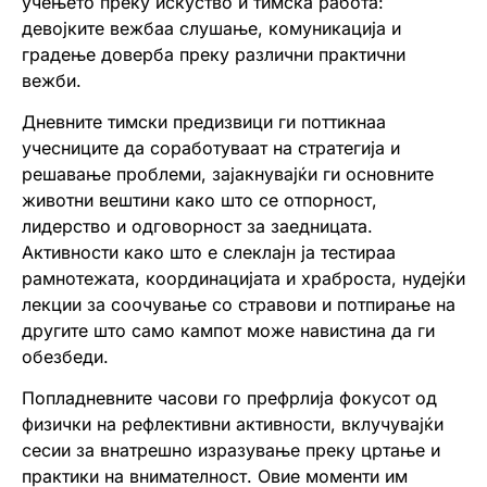
учењето преку искуство и тимска работа:
девојките вежбаа слушање, комуникација и
градење доверба преку различни практични
вежби.
Дневните тимски предизвици ги поттикнаа
учесниците да соработуваат на стратегија и
решавање проблеми, зајакнувајќи ги основните
животни вештини како што се отпорност,
лидерство и одговорност за заедницата.
Активности како што е слеклајн ја тестираа
рамнотежата, координацијата и храброста, нудејќи
лекции за соочување со стравови и потпирање на
другите што само кампот може навистина да ги
обезбеди.
Попладневните часови го префрлија фокусот од
физички на рефлективни активности, вклучувајќи
сесии за внатрешно изразување преку цртање и
практики на внимателност. Овие моменти им