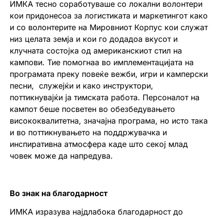
ИМКА тесно соработуваше со локални волонтери
кои придонесоа за логистиката и маркетингот како
и со волонтерите на Мировниот Корпус кои служат
низ целата земја и кои го додадоа вкусот и
клучната состојка од американскиот стил на
кампови. Тие помогнаа во имплементацијата на
програмата преку повеќе вежби, игри и камперски
песни, служејќи и како инструктори,
поттикнувајќи ја тимската работа. Персоналот на
кампот беше посветен во обезбедувањето
висококвалитетна, значајна програма, но исто така
и во поттикнувањето на поддржувачка и
инспиративна атмосфера каде што секој млад
човек може да напредува.
Во знак на благодарност
ИМКА изразува најдлабока благодарност до