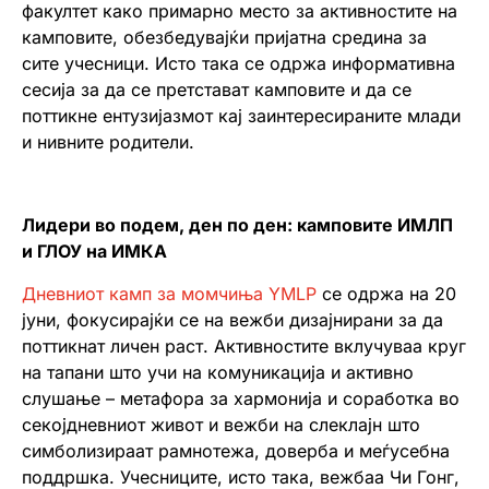
факултет како примарно место за активностите на
камповите, обезбедувајќи пријатна средина за
сите учесници. Исто така се одржа информативна
сесија за да се претстават камповите и да се
поттикне ентузијазмот кај заинтересираните млади
и нивните родители.
Лидери во подем, ден по ден: камповите ИМЛП
и ГЛОУ на ИМКА
Дневниот камп за момчиња YMLP
се одржа на 20
јуни, фокусирајќи се на вежби дизајнирани за да
поттикнат личен раст. Активностите вклучуваа круг
на тапани што учи на комуникација и активно
слушање – метафора за хармонија и соработка во
секојдневниот живот и вежби на слеклајн што
симболизираат рамнотежа, доверба и меѓусебна
поддршка. Учесниците, исто така, вежбаа Чи Гонг,