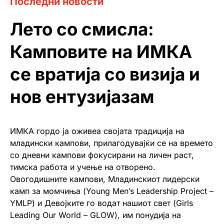
Последни новости
Лето со смисла:
Камповите на ИМКА
се вратија со визија и
нов ентузијазам
ИМКА гордо ја оживеа својата традиција на
младински кампови, прилагодувајќи се на времето
со дневни кампови фокусирани на личен раст,
тимска работа и учење на отворено.
Овогодишните кампови, Младинскиот лидерски
камп за момчиња (Young Men’s Leadership Project –
YMLP) и Девојките го водат нашиот свет (Girls
Leading Our World – GLOW), им понудија на