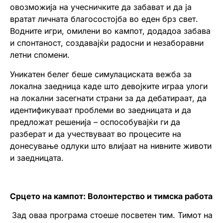
овозможија на учесничките да забават и да ја
вратат личната благосостојба во еден брз свет.
Водните игри, омилени во кампот, додадоа забава
и спонтаност, создавајќи радосни и незаборавни
летни спомени.
Уникатен белег беше симулациската вежба за
локална заедница каде што девојките играа улоги
на локални засегнати страни за да дебатираат, да
идентификуваат проблеми во заедницата и да
предложат решенија – оспособувајќи ги да
разберат и да учествуваат во процесите на
донесување одлуки што влијаат на нивните животи
и заедницата.
Срцето на кампот: Волонтерство и тимска работа
Зад оваа програма стоеше посветен тим. Тимот на