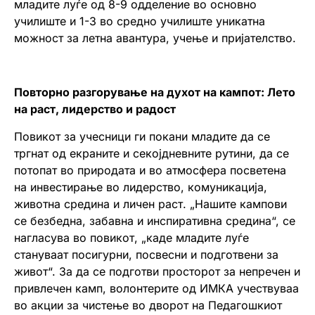
младите луѓе од 8-9 одделение во основно
училиште и 1-3 во средно училиште уникатна
можност за летна авантура, учење и пријателство.
Повторно разгорување на духот на кампот: Лето
на раст, лидерство и радост
Повикот за учесници ги покани младите да се
тргнат од екраните и секојдневните рутини, да се
потопат во природата и во атмосфера посветена
на инвестирање во лидерство, комуникација,
животна средина и личен раст. „Нашите кампови
се безбедна, забавна и инспиративна средина“, се
нагласува во повикот, „каде младите луѓе
стануваат посигурни, посвесни и подготвени за
живот“. За да се подготви просторот за непречен и
привлечен камп, волонтерите од ИМКА учествуваа
во акции за чистење во дворот на Педагошкиот