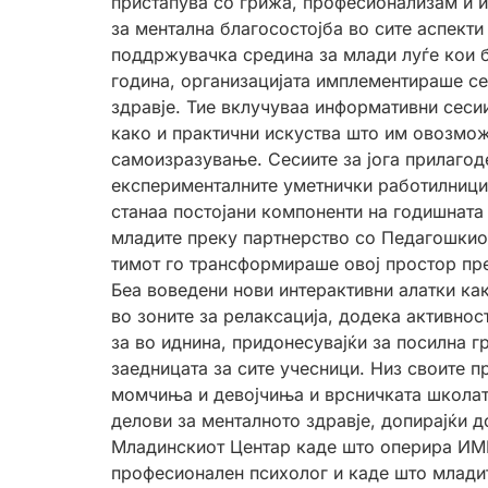
пристапува со грижа, професионализам и 
за ментална благосостојба во сите аспект
поддржувачка средина за млади луѓе кои б
година, организацијата имплементираше сер
здравје. Тие вклучуваа информативни сесии
како и практични искуства што им овозмож
самоизразување. Сесиите за јога прилаго
експерименталните уметнички работилници 
станаа постојани компоненти на годишната
младите преку партнерство со Педагошкиот
тимот го трансформираше овој простор пре
Беа воведени нови интерактивни алатки ка
во зоните за релаксација, додека активнос
за во иднина, придонесувајќи за посилна 
заедницата за сите учесници. Низ своите п
момчиња и девојчиња и врсничката школат
делови за менталното здравје, допирајќи д
Младинскиот Центар каде што оперира ИМКА
професионален психолог и каде што младит