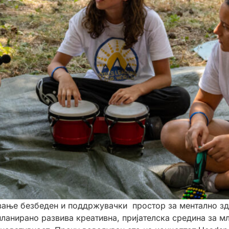
вање бeзбеден и поддржувачки простор за ментално з
анирано развива креативна, пријателска средина за мл