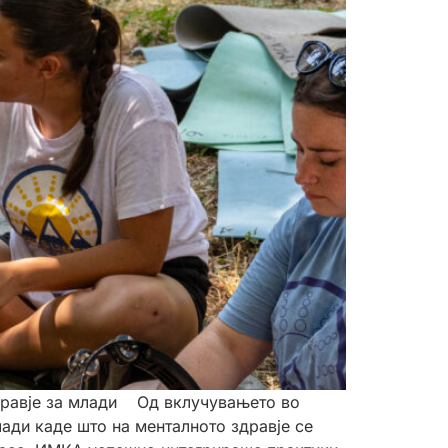
дравје за млади Од вклучувањето во
ади каде што на менталното здравје се