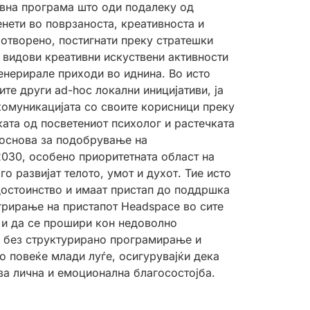
авна програма што оди подалеку од
нети во поврзаноста, креативноста и
 отворено, постигнати преку стратешки
и видови креативни искуствени активности
енерирале приходи во иднина. Во исто
е други ad-hoc локални иницијативи, ја
комуникацијата со своите корисници преку
ата од посветениот психолог и растечката
 основа за подобрување на
2030, особено приоритетната област на
 развијат телото, умот и духот. Тие исто
 достоинство и имаат пристап до поддршка
грирање на пристапот Headspace во сите
 и да се прошири кон недоволно
е без структурирано програмирање и
о повеќе млади луѓе, осигурувајќи дека
за лична и емоционална благосостојба.