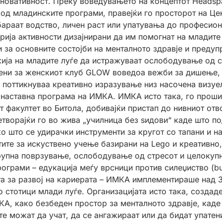
иновативност. Преку воведувањето на концептот Heads
и од младинските програми, правејќи го просторот на Це
араат водство, личен раст или упатувања до професио
ија активности дизајнирани да им помогнат на младите 
 за основните состојби на менталното здравје и предуп
ија на младите луѓе да истражуваат ослободување од с
дени за женскиот клуб GLOW воведоа вежби за дишење, 
поттикнуваа креативно изразување низ насочена визуел
 наставна програма на ИМКА. ИМКА исто така, го прошир
 факултет во Битола, добивајќи пристап до нивниот отв
творајќи го во жива „училница без ѕидови“ каде што 
ко што се удирачки инструменти за кругот со тапани и
тите за искуствено учење базирани на Lego и креативно
групна поврзување, ослободување од стресот и целокуп
рограми – едукација меѓу врсници против силеџиство (bu
а за развој на кариерата – ИМКА имплементираше над 3
о стотици млади луѓе. Организацијата исто така, созда
, како безбеден простор за менталното здравје, каде
е можат да учат, да се ангажираат или да бидат упатен