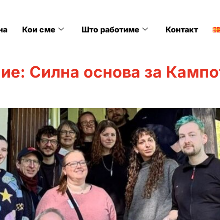
на
Кои сме
Што работиме
Контакт
ние: Силна основа за Камп