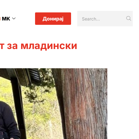
MK
Донирај
от за младински