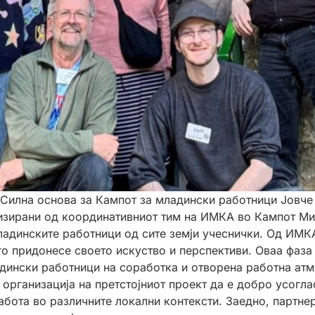
 Силна основа за Кампот за младински работници Јовче
изирани од координативниот тим на ИМКА во Кампот Мих
адинските работници од сите земји учеснички. Од ИМКА
го придонесе своето искуство и перспективи. Оваа фаза
адински работници на соработка и отворена работна ат
 организација на претстојниот проект да е добро усогл
абота во различните локални контексти. Заедно, партне