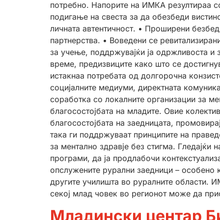
потребно. Напорите на ИМКА резултираа с
подигање на свеста за да обезбеди вистин
личната автентичност. • Проширени безбед
партнерства. • Воведени се ревитализиран
за учење, поддржувајќи ја одржливоста и 
време, предизвиците како што се достигну
истакнаа потребата од долгорочна конзист
социјалните медиуми, директната комуника
соработка со локалните организации за ме
благосостојбата на младите. Овие колекти
благосостојбата на заедницата, промовирај
така ги поддржуваат принципите на правед
за ментално здравје без стигма. Гледајќи
програми, да ја продлабочи контекстуализ
опслужените рурални заедници – особено 
другите училишта во руралните области. ИМ
секој млад човек во регионот може да при
Младински центар Би