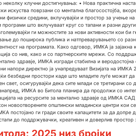
о неколку клучни достигнувања: • Нова практична наст
ски искуства поврзани со ментална благосостојба, вкоре
ни физички средини, вклучувајќи и простор за учење на
и програми што вклучуваат круг со тапани и разни друг
зголемувајќи ги можностите за нови активности кои би г
вање до поширока публика и натпреварувањето со разнит
ентност на програмата. Како одговор, ИМКА ја зајакна 
ција со нив, како и со партнерските мрежи. Со поддршк
нтално здравје, ИМКА изгради стабилна и веродостојна
вни напори директно ја унапредуваат Визијата на ИМКА 
ќи безбедни простори каде што младите луѓе можат да го
ен свет, осигурувајќи дека сите млади се третирани со
 нанапред, ИМКА во Битолa планира да продолжи со инте
ацијата на ресурсите за ментално здравје од ИМКА САД
кон новоотворените општински младински центри кои с
КА постојано ги гради своите капацитети за да допре д
стапи до поддржувачки, креативен и доверлив простор 
тола: 2025 низ бројки