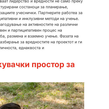
ваат лидерство и вредности не само преку
уктурирани состаноци за планирање,
зациите учеснички. Партнерите работеа за
ципативни и инклузивни методи на учење.
агодување на активностите на различни
вен и партиципативен процес на
дба, размена и взаемно учење. Фазата на
разбирање за вредностите на проектот и ги
личноста, еднаквоста и
увачки простор за