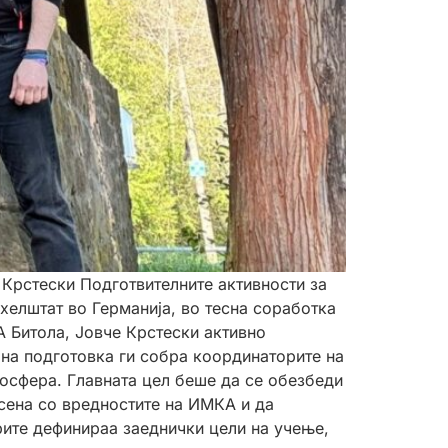
 Крстески Подготвителните активности за
елштат во Германија, во тесна соработка
 Битола, Јовче Крстески активно
 на подготовка ги собра координаторите на
мосфера. Главната цел беше да се обезбеди
асена со вредностите на ИМКА и да
рите дефинираа заеднички цели на учење,