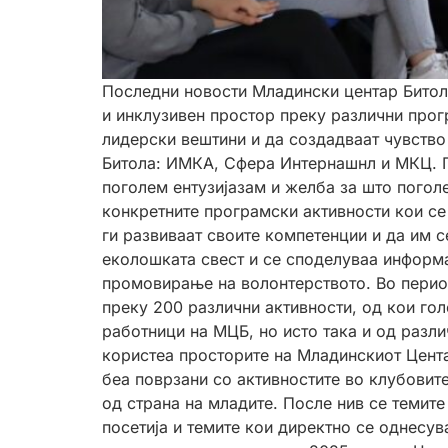
Последни новости Младински центар Битол
и инклузивен простор преку различни прогр
лидерски вештини и да создадваат чувство
Битола: ИМКА, Сфера Интернашнл и МКЦ. П
поголем ентузијазам и желба за што поголе
конкретните програмски активности кои се
ги развиваат своите компетенции и да им 
еколошката свест и се споделуваа информа
промовирање на волонтерството. Во период
преку 200 различни активности, од кои го
работници на МЦБ, но исто така и од разл
користеа просторите на Младинскиот Цента
беа поврзани со активностите во клубовит
од страна на младите. После нив се темите
посетија и темите кои директно се однесув