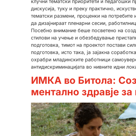
клучни тематски приоритети и педагошки п
дискусија, туку и преку практично, искус
тематски размени, проценки на потребите 
да дизајнираат пленарни сесии, работилни
Посебно внимание беше посветено на созд
стилови на учење и обезбедување пристапн
подготовка, тимот на проектот постави сил
подготовка, исто така, ја зајакна соработ
охрабри младинските работници самоуверен
антидискриминацијата во нивните идни лок
ИМКА во Битола: Со
ментално здравје за