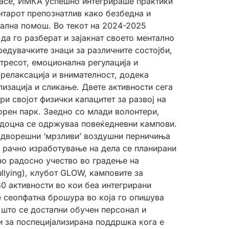
pace, ИМКА успешно интегрираше практики
нтарот препознатлив како безбедна и
нална помош. Во текот на 2024-2025
да го разберат и зајакнат своето ментално
редувачките знаци за различните состојби,
тресот, емоционална регулација и
релаксација и внимателност, додека
изација и сликање. Двете активности сега
и својот физички капацитет за развој на
орен парк. Заедно со млади волонтери,
подоцна се одржуваа повеќедневни кампови.
 надворешни ‘мрзливи’ воздушни перничиња
, рачно изработување на дела се планирани
но радосно учество во градење на
llying), клубот GLOW, камповите за
0 активности во кои беа интегрирани
де сеопфатна брошура во која го опишува
 што се достапни обучен персонал и
и за поспецијализирана поддршка кога е