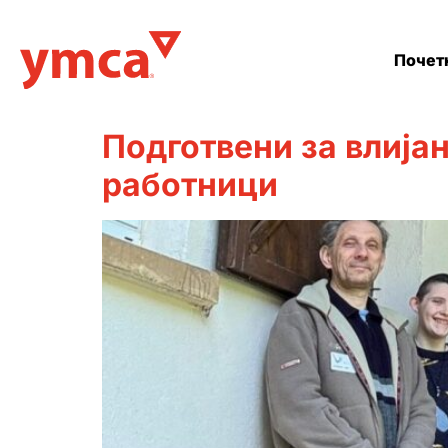
Почет
Подготвени за влија
работници