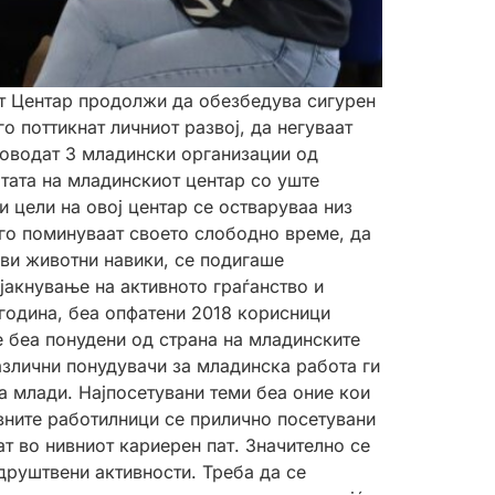
т Центар продолжи да обезбедува сигурен
о поттикнат личниот развој, да негуваат
ководат 3 младински организации од
ата на младинскиот центар со уште
и цели на овој центар се остваруваа низ
го поминуваат своето слободно време, да
ави животни навики, се подигаше
акнување на активното граѓанство и
година, беа опфатени 2018 корисници
е беа понудени од страна на младинските
азлични понудувачи за младинска работа ги
а млади. Најпосетувани теми беа оние кои
ивните работилници се прилично посетувани
т во нивниот кариерен пат. Значително се
 друштвени активности. Треба да се