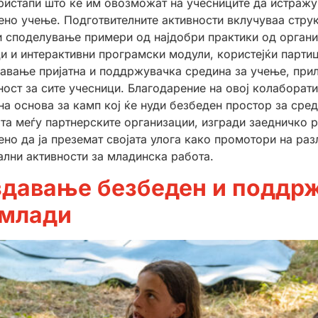
ристапи што ќе им овозможат на учесниците да истражу
твено учење. Подготвителните активности вклучуваа стр
и споделување примери од најдобри практики од органи
ци и интерактивни програмски модули, користејќи парти
авање пријатна и поддржувачка средина за учење, прил
ост за сите учесници. Благодарение на овој колаборати
на основа за камп кој ќе нуди безбеден простор за сре
ката меѓу партнерските организации, изгради заедничко 
о да ја преземат својата улога како промотори на раз
ални активности за младинска работа.
здавање бeзбеден и поддрж
 млади