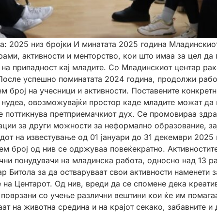
а: 2025 низ бројки И минатата 2025 година Младинскио
ами, активности и менторство, кои што имаа за цел да г
 на припадност кај младите. Со Младинскиот центар ра
осле успешно поминатата 2024 година, продолжи работ
м број на учесници и активности. Поставените конкретн
 нудеа, овозможувајќи простор каде младите можат да 
се поттикнува претприемачкиот дух. Се промовираа здр
ции за други можности за неформално образованиe, зај
от на известување од 01 јануари до 31 декември 2025 
лем број од нив се одржуваа повеќекратно. Активностит
ични понудувачи на младинска работа, односно над 13 р
р Битола за да остваруваат свои активности наменети з
е на Центарот. Од нив, вреди да се спомене дека креат
 поврзани со учење различни вештини кои ќе им помагаа
аат на животна средина и на крајот секако, забавните и