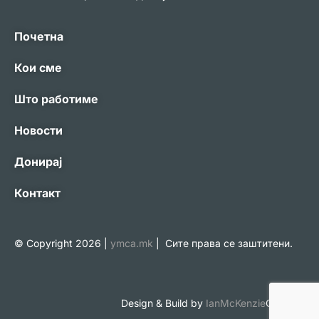
Почетна
Кои сме
Што работиме
Новости
Донирај
Контакт
© Copyright 2026 |
ymca.mk
| Сите права се заштитени.
Design & Build by
IanMcKenzie
Creative