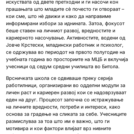
искуствата од двете претходни и ги насочи кон
прашањата што младите сè почесто ги отвораат –
кои сме, што нè движи и како да направиме
информирани избори за иднината. Затоа, фокусот
беше ставен на личниот развој, вредностите и
кариерното насочување. Активностите, водени од
Јовче Крстески, младински работник и психолог,
се одржуваа во периодот на првото полугодие на
учебната година во просториите на МЦБ и вклучија
учесници од седум средни училишта во Битола.
Врсничката школа се одвиваше преку серија
работилници, организирани во одделни модули за
личен раст и кариерен развој кои се надоврзуваат
еден на друг. Процесот започна со истражување
на личните вредности, потреби и интереси, како
основа за градење на сликата за себе. Учесниците
размислуваа за тоа што им е важно, што ги
мотивира и кои фактори влијаат врз нивните