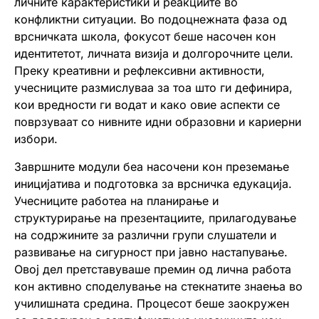
личните карактеристики и реакциите во
конфликтни ситуации. Во подоцнежната фаза од
врсничката школа, фокусот беше насочен кон
идентитетот, личната визија и долгорочните цели.
Преку креативни и рефлексивни активности,
учесниците размислуваа за тоа што ги дефинира,
кои вредности ги водат и како овие аспекти се
поврзуваат со нивните идни образовни и кариерни
избори.
Завршните модули беа насочени кон преземање
иницијатива и подготовка за врсничка едукација.
Учесниците работеа на планирање и
структурирање на презентациите, прилагодување
на содржините за различни групи слушатели и
развивање на сигурност при јавно настапување.
Овој дел претставуваше премин од лична работа
кон активно споделување на стекнатите знаења во
училишната средина. Процесот беше заокружен