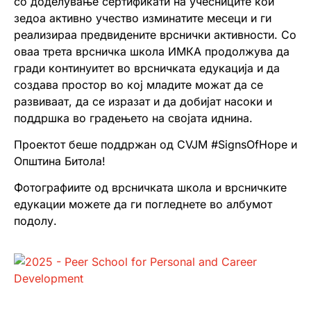
со доделување сертификати на учесниците кои
зедоа активно учество изминатите месеци и ги
реализираа предвидените врснички активности. Со
оваа трета врсничка школа ИМКА продолжува да
гради континуитет во врсничката едукација и да
создава простор во кој младите можат да се
развиваат, да се изразат и да добијат насоки и
поддршка во градењето на својата иднина.
Проектот беше поддржан од CVJM #SignsOfHope и
Општина Битола!
Фотографиите од врсничката школа и врсничките
едукации можете да ги погледнете во албумот
подолу.