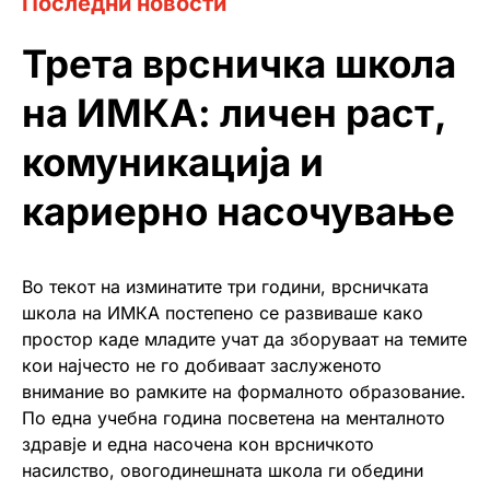
Последни новости
Трета врсничка школа
на ИМКА: личен раст,
комуникација и
кариерно насочување
Во текот на изминатите три години, врсничката
школа на ИМКА постепено се развиваше како
простор каде младите учат да зборуваат на темите
кои најчесто не го добиваат заслуженото
внимание во рамките на формалното образование.
По една учебна година посветена на менталното
здравје и една насочена кон врсничкото
насилство, овогодинешната школа ги обедини