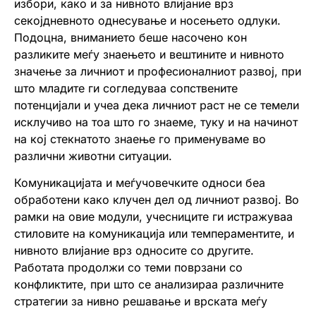
избори, како и за нивното влијание врз
секојдневното однесување и носењето одлуки.
Подоцна, вниманието беше насочено кон
разликите меѓу знаењето и вештините и нивното
значење за личниот и професионалниот развој, при
што младите ги согледуваа сопствените
потенцијали и учеа дека личниот раст не се темели
исклучиво на тоа што го знаеме, туку и на начинот
на кој стекнатото знаење го применуваме во
различни животни ситуации.
Комуникацијата и меѓучовечките односи беа
обработени како клучен дел од личниот развој. Во
рамки на овие модули, учесниците ги истражуваа
стиловите на комуникација или темпераментите, и
нивното влијание врз односите со другите.
Работата продолжи со теми поврзани со
конфликтите, при што се анализираа различните
стратегии за нивно решавање и врската меѓу