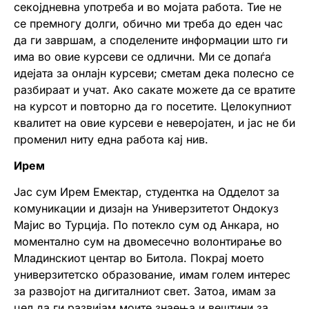
секојдневна употреба и во мојата работа. Тие не
се премногу долги, обично ми треба до еден час
да ги завршам, а споделените информации што ги
има во овие курсеви се одлични. Ми се допаѓа
идејата за онлајн курсеви; сметам дека полесно се
разбираат и учат. Ако сакате можете да се вратите
на курсот и повторно да го посетите. Целокупниот
квалитет на овие курсеви е неверојатен, и јас не би
променил ниту една работа кај нив.
Ирем
Јас сум Ирем Емектар, студентка на Одделот за
комуникации и дизајн на Универзитетот Ондокуз
Мајис во Турција. По потекло сум од Анкара, но
моментално сум на двомесечно волонтирање во
Младинскиот центар во Битола. Покрај моето
универзитетско образование, имам голем интерес
за развојот на дигиталниот свет. Затоа, имам за
цел да ги развијам моите знаења и вештини за