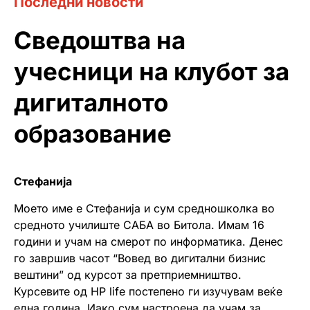
Последни новости
Сведоштва на
учесници на клубот за
дигиталното
образование
Стефанија
Моето име е Стефанија и сум средношколка во
средното училиште САБА во Битола. Имам 16
години и учам на смерот по информатика. Денес
го завршив часот “Вовед во дигитални бизнис
вештини” од курсот за претприемништво.
Курсевите од HP life постепено ги изучувам веќе
една година. Иако сум настроена да учам за