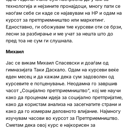
технологија и нејзините пронајдоци, многу пати се
наоѓам себе си каде се најавувам на HP и одам на
курсот за претприемништво или маркетинг.
Едноставно, ги обожувам тие курсеви оти се брзи,
лесни за разбирање и ме учат за нешта што до
пред тоа не сум ги слушнала.
Михаил
Јас се викам Михаил Спасевски и доаѓам од
гимназијата Таки Даскало. Одам на курсеви веќе
еден месец и да кажам дека сум задоволен од
курсевите е потценување. Неодамна го завршив
часот „Социјално претприемништво“, кој ме научи
како да проценам идеја за социјално претпријатие,
како да користам анализа на засегнатите страни и
како да го измерам деловното влијание. Најмногу
изучувам часови во курсот за Претприемништво.
Сметам дека овој курс е најкорисен за