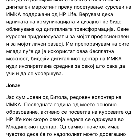
дигитален маркетинг преку посетување курсеви на
ИМКА поддржани од HP Life. Верувам дека
иднината на комуникацијата и дизајнот ќе биде
обликувана од дигиталната трансформација. Овие
курсеви придонесуваат и за мојот професионален
и за мојот личен развој. Им препорачувам на сите
млади луѓе да ја искористат оваа бесплатна
можност, бидејќи дигиталниот центар на ИМКА
нуди инспиративна средина за секој што сака да
учи и да се усовршува.
Јован
Јас сум Јован од Битола, редовен волонтер на
ИМКА. Последната година од моето основно
образование, активно се посветив на курсевите од
HP life кои скоро секоја недела се одржуваа во
Младинскиот центар. Од самиот почеток имав
чувство дека ќе го надополнат моето досегашно