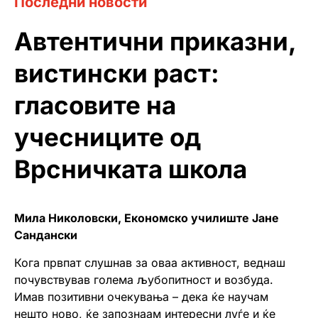
Последни новости
Автентични приказни,
вистински раст:
гласовите на
учесниците од
Врсничката школа
Мила Николовски, Економско училиште Јане
Сандански
Кога првпат слушнав за оваа активност, веднаш
почувствував голема љубопитност и возбуда.
Имав позитивни очекувања – дека ќе научам
нешто ново, ќе запознаам интересни луѓе и ќе