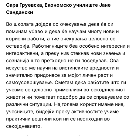
Сара Груевска, Економско училиште Јане
Сандански
Во школата дојдов со очекувања дека ќе си
поминам убаво и дека ќе научам многу нови и
корисни работи, а тие очекувања целосно се
остварија. Работилниците беа особено интересни и
интерактивни, а преку нив стекнав нови знаења и
сознанија што претходно не ги поседував. Ова
искуство ме научи на вистинските вредности и
значително придонесе за мојот личен раст и
самоусовршување. Сметам дека работите што ги
учевме се целосно применливи во секојдневниот
живот и ни помагаат подобро да се справуваме со
различни ситуации. Најголема корист имаме ние,
учесниците, бидејќи преку активностите учиме
практични вештини кои ни се неопходни во
секојдневието.