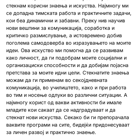
стекнам корисни знаења и искуства. Најмногу ми
се допадна тимската работа и практичните задачи,
кои беа динамични и забавни. Преку нив научив
нови вештини за комуникација, соработка и
критичко размислување, а истовремено добив
поголема самодоверба во изразувањето на моите
идеи. Ова искуство ми помогна да се развивам
како личност, да ги подобрам моите социјални и
организациски способности и да добијам појасна
претстава за моите идни цели. Стекнатите знаења
можам да ги применам во секојдневната
комуникација, во училиштето, како и при работа
во тим и носење одлуки во различни ситуации. А
најмногу корист од вакви активности би имале
младите кои сакаат да се надградуваат и да
стекнат нови искуства. Секако би ги препорачала
ваквите програми на сите, бидејќи придонесуваат
за личен развој и практично знаење.