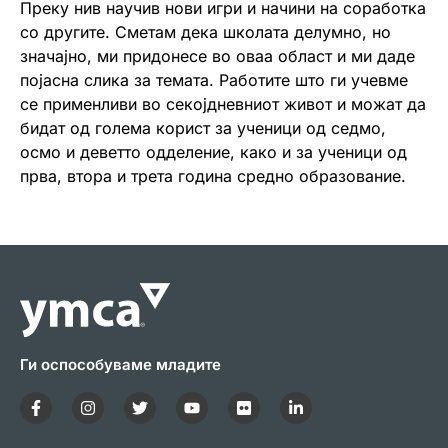
Преку нив научив нови игри и начини на соработка
со другите. Сметам дека школата делумно, но
значајно, ми придонесе во оваа област и ми даде
појасна слика за темата. Работите што ги учевме
се применливи во секојдневниот живот и можат да
бидат од голема корист за ученици од седмо,
осмо и деветто одделение, како и за ученици од
прва, втора и трета година средно образование.
Ги оспособуваме младите