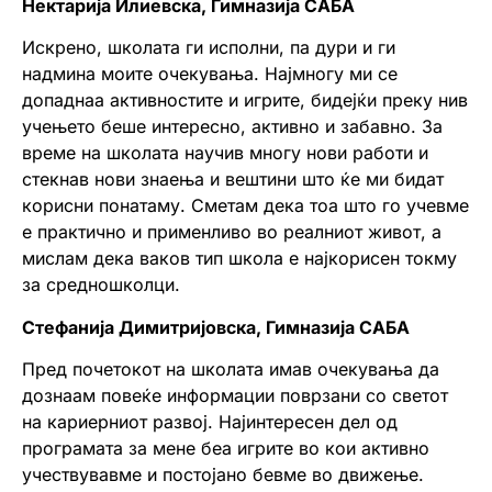
Нектарија Илиевска, Гимназија САБА
Искрено, школата ги исполни, па дури и ги
надмина моите очекувања. Најмногу ми се
допаднаа активностите и игрите, бидејќи преку нив
учењето беше интересно, активно и забавно. За
време на школата научив многу нови работи и
стекнав нови знаења и вештини што ќе ми бидат
корисни понатаму. Сметам дека тоа што го учевме
е практично и применливо во реалниот живот, а
мислам дека ваков тип школа е најкорисен токму
за средношколци.
Стефанија Димитријовска, Гимназија САБА
Пред почетокот на школата имав очекувања да
дознаам повеќе информации поврзани со светот
на кариерниот развој. Најинтересен дел од
програмата за мене беа игрите во кои активно
учествувавме и постојано бевме во движење.